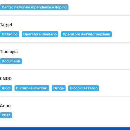
Centro nazionale dipendenze e doping
Target
Cittadino
Operatore Sanitario
Operatore dell'informazione
Tipologia
Documenti
CNDD
Alcol
Disturbi alimentari
Droga
Gioco d'azzardo
Anno
2017