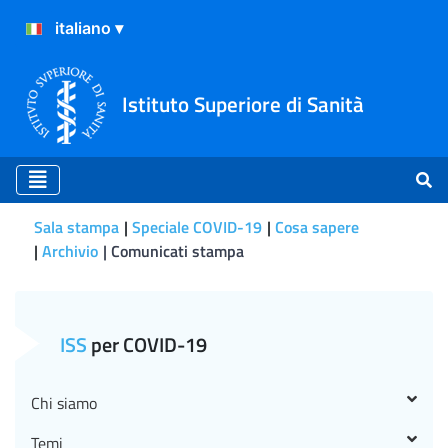
Istituto Superiore di Sanità
Sala stampa
Speciale COVID-19
Cosa sapere
Archivio
Comunicati stampa
Comunicati stampa
ISS
per COVID-19
Chi siamo
Temi