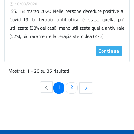
18/03/2020
ISS, 18 marzo 2020 Nelle persone decedute positive al
Covid-19 la terapia antibiotica è stata quella più
utilizzata (83% dei casi), meno utilizzata quella antivirale
(52%), più raramente la terapia steroidea (27%).
Continua
Mostrati 1 - 20 su 35 risultati.
Pagina
Pagina
1
2