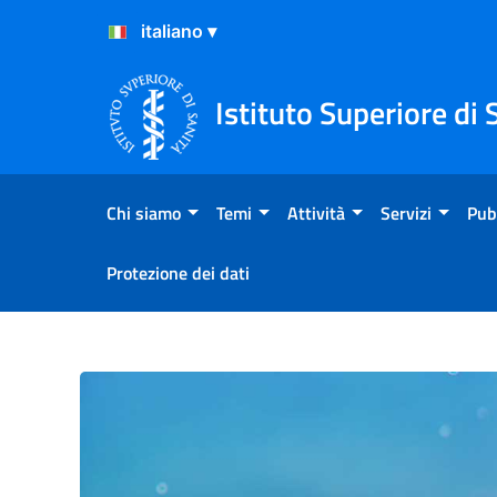
Salta al Contenuto
Salta al Footer
Istituto Superiore di 
Chi siamo
Temi
Attività
Servizi
Pub
Protezione dei dati
Covid-19 e ristorazione, co