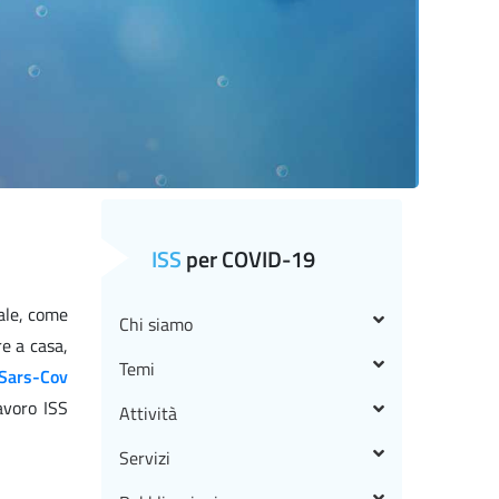
ISS
per COVID-19
cale, come
Chi siamo
re a casa,
Temi
 Sars-Cov
avoro ISS
Attività
Servizi