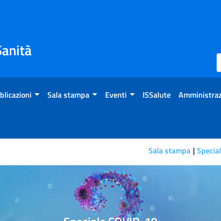
Sanità
blicazioni
Sala stampa
Eventi
ISSalute
Amministraz
Sala stampa
Specia
me comportarsi al bar o al 