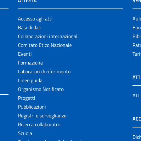
ATTIVITÀ
SER
Accesso agli atti
Aul
Basi di dati
Ban
Collaborazioni internazionali
Bibl
Comitato Etico Nazionale
Patr
Eventi
Tari
Formazione
Laboratori di riferimento
ATT
Linee guida
Organismo Notificato
Atti
Progetti
Pubblicazioni
Registri e sorveglianze
ACC
Ricerca collaboratori
Scuola
Dich