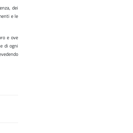
enza, dei
menti e le
oro e ove
ne di ogni
prevedendo