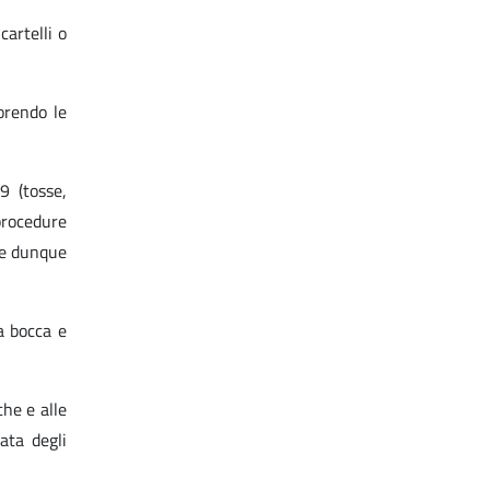
cartelli o
orendo le
9 (tosse,
procedure
e e dunque
a bocca e
che e alle
ata degli