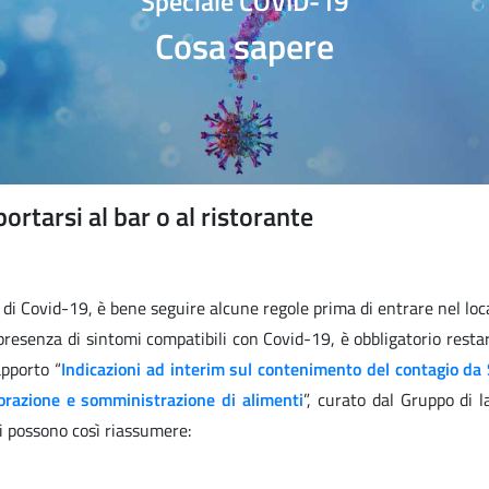
Speciale COVID-19
Cosa sapere
rtarsi al bar o al ristorante
i di Covid-19, è bene seguire alcune regole prima di entrare nel lo
 presenza di sintomi compatibili con Covid-19, è obbligatorio resta
apporto “
Indicazioni ad interim sul contenimento del contagio da
storazione e somministrazione di alimenti
”, curato dal Gruppo di l
i possono così riassumere: