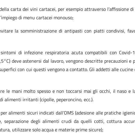
lla carta dei vini cartacei, per esempio attraverso l’affissione di 
 l’impiego di menu cartacei monouso;
evitare la somministrazione di antipasti con piatti condivisi, fav
sintomi di infezione respiratoria acuta compatibili con Covid-1
,5°C) deve astenersi dal lavoro, vengono descritte precauzioni e 
superfici con cui questi vengono a contatto. Gli addetti alle cucin
are le mani molto spesso e non toccarsi mai gli occhi, il naso e l
 alimenti irritanti (cipolle, peperoncino, ecc.).
er alimenti sicuri indicati dall’OMS (adesione alle pratiche igieni
e, separazione degli alimenti crudi da quelli cotti, cottura accur
atura, utilizzare solo acqua e materie prime sicure);