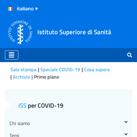
Istituto Superiore di Sanità
Sala stampa
Speciale COVID-19
Cosa sapere
Archivio
Primo piano
Parrucchieri ed estetisti:
ISS
per COVID-19
Chi siamo
Temi