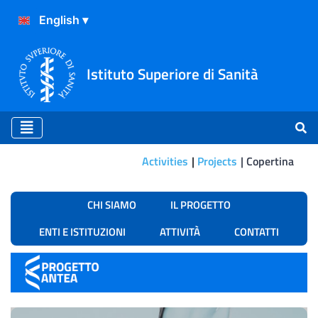
Istituto Superiore di Sanità
Activities
Projects
Copertina
Copertina
CHI SIAMO
IL PROGETTO
ENTI E ISTITUZIONI
ATTIVITÀ
CONTATTI