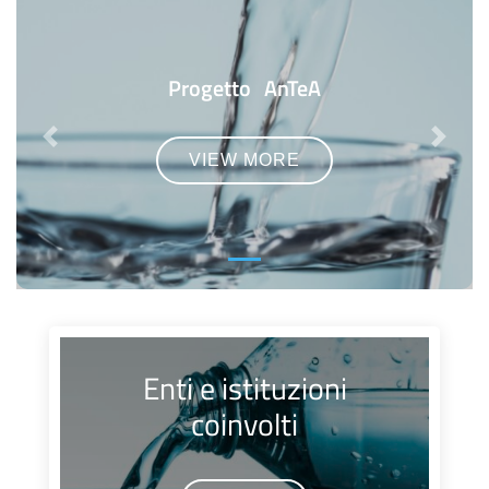
Progetto AnTeA
Previous
Next
VIEW MORE
Enti e istituzioni
coinvolti