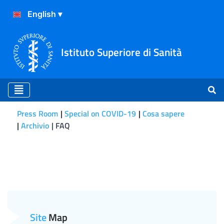
Istituto Superiore di Sanità
Press Room
Special on COVID-19
Cosa sapere
Archivio
FAQ
La perdita dell’olfatto e d
Site
Map