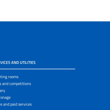
VICES AND UTILITIES
ting rooms
ls and competitions
rary
ronage
s and paid services