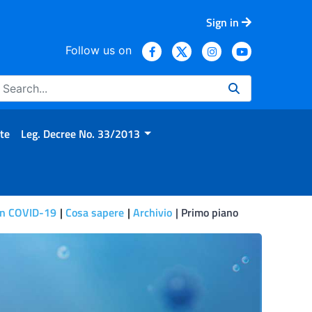
Sign in
Follow us on
te
Leg. Decree No. 33/2013
on COVID-19
Cosa sapere
Archivio
Primo piano
S dedicato anche ai più picco