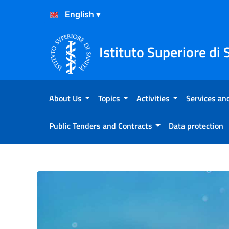
Skip to Content
Skip to Footer
Istituto Superiore di 
About Us
Topics
Activities
Services and
Public Tenders and Contracts
Data protection
A Natale proteggi te stesso 