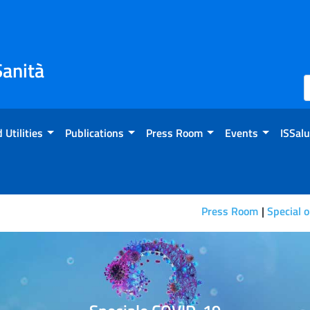
Sanità
 Utilities
Publications
Press Room
Events
ISSalu
Press Room
Special 
e gli altri, un video dell'IS