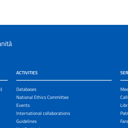
anità
ACTIVITIES
SER
y)
Databases
Mee
National Ethics Committee
Cal
Events
Lib
International collaborations
Pat
Guidelines
Fare