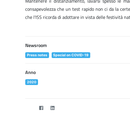
Mantenere il distanziamento, lavarsi spesso le man
consapevolezza che un test rapido non ci da la certe
che l'ISS ricorda di adottare in vista delle festività nat
Newsroom
Press notes
Special on COVID-19
Anno
2020