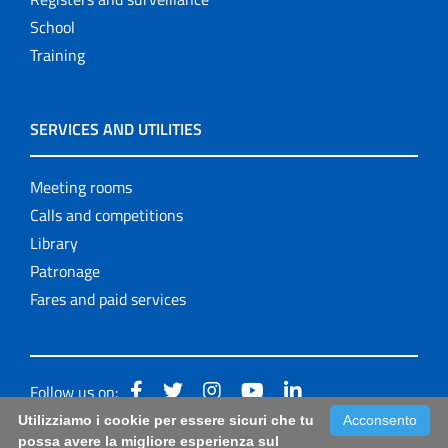
School
Training
SERVICES AND UTILITIES
Meeting rooms
Calls and competitions
Library
Patronage
Fares and paid services
Follow us on:
Utilizziamo i cookie per essere sicuri che tu
Acconsento
Accessibilità: form di segnalazione di prima istanza per
possa avere la migliore esperienza sul