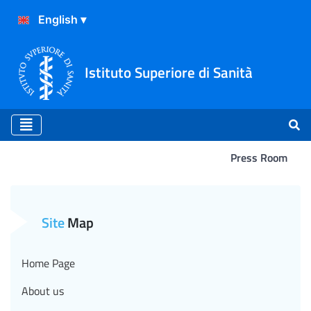
Istituto Superiore di Sanità
Press Room
Atterraggio
Site
Map
Home Page
About us