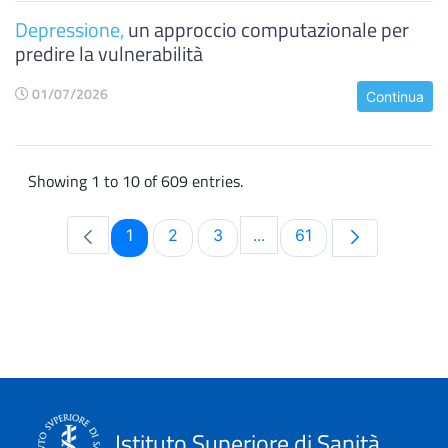
Depressione,
un approccio computazionale per
predire la vulnerabilità
01/07/2026
Continua
Showing 1 to 10 of 609 entries.
Page
Page
Page
Page
1
2
3
...
61
Intermediate Pages Use 
Istituto Superiore di Sanità