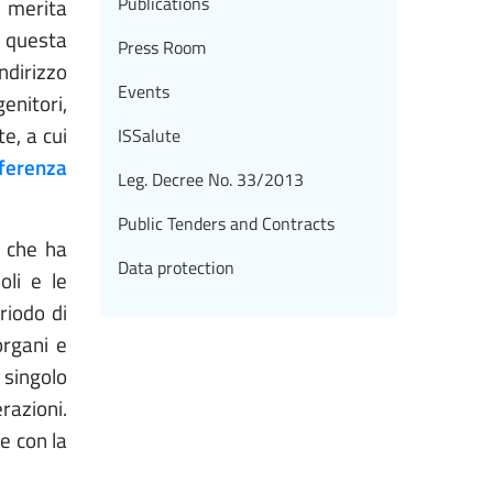
Publications
e merita
a questa
Press Room
ndirizzo
Events
enitori,
e, a cui
ISSalute
ferenza
Leg. Decree No. 33/2013
Public Tenders and Contracts
e che ha
Data protection
oli e le
riodo di
organi e
 singolo
razioni.
ne con la