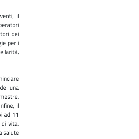
enti, il
peratori
tori dei
ie per i
ellarità,
inciare
ude una
imestre,
fine, il
vi ad 11
di vita,
a salute