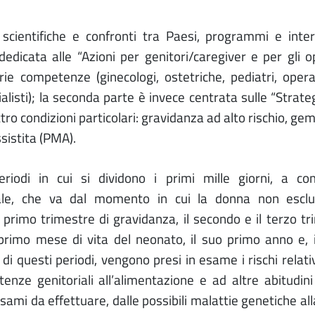
cientifiche e confronti tra Paesi, programmi e interv
edicata alle “Azioni per genitori/caregiver e per gli o
prie competenze (ginecologi, ostetriche, pediatri, opera
ialisti); la seconda parte è invece centrata sulle “Strateg
tro condizioni particolari: gravidanza ad alto rischio, gem
istita (PMA).
iodi in cui si dividono i primi mille giorni, a com
onale, che va dal momento in cui la donna non escl
primo trimestre di gravidanza, il secondo e il terzo tr
 primo mese di vita del neonato, il suo primo anno e, in
di questi periodi, vengono presi in esame i rischi relati
ze genitoriali all’alimentazione e ad altre abitudini 
sami da effettuare, dalle possibili malattie genetiche all