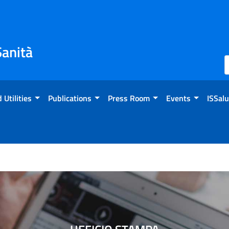
Sanità
 Utilities
Publications
Press Room
Events
ISSalu
pubblicata la roadmap per la