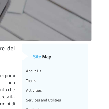
re dei
Site
Map
About Us
nei primi
Topics
no – può
ento che
Activities
crescita
Services and Utilities
rmini di