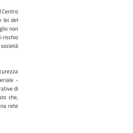
el Centro
 lei del
glio non
i rischio
a società
icurezza
eriale -
ative di
ato che,
una rete