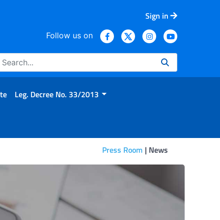
Sign in
Follow us on
te
Leg. Decree No. 33/2013
Press Room
News
 salute e il benessere dei b