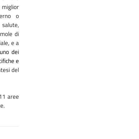
 miglior
verno o
 salute,
 mole di
ale, e a
 uno dei
ifiche e
tesi del
 11 aree
e.