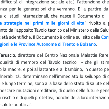
difficoltà di integrazione sociale etc.), l’attenzione ch
enza per le generazioni che verranno. E’ a partire d
e di studi internazionali, che nasce il Documento di i
e strategie nei primi mille giorni di vita
”
,
rivolto a g
to dall’apposito Tavolo tecnico del Ministero della Salut
cietà scientifiche. Il Documento è online sul sito della
Con
egioni e le Province Autonome di Trento e Bolzano
.
aruscio
, direttore del Centro Nazionale Malattie Rar
 qualità di membro del Tavolo tecnico - che gli stim
o la madre, e poi al lattante e al bambino, in questo pe
erabilità, determinano nell’immediato lo sviluppo di 
 e lungo termine, sono alla base dello stato di salute del
nnescare mutazioni ereditarie, di quello delle future gene
i rischio e di quelli protettivi, nonché della loro interazio
 salute pubblica”.