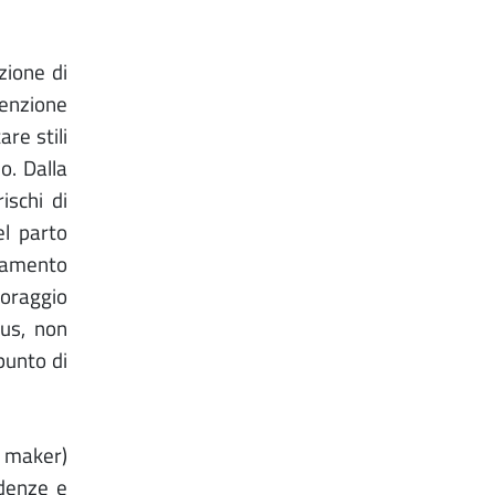
zione di
venzione
re stili
o. Dalla
ischi di
el parto
ttamento
toraggio
cus, non
punto di
y maker)
idenze e