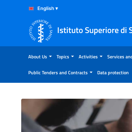
Skip to Content
Skip to Footer
Istituto Superiore di 
About Us
Topics
Activities
Services and
Public Tenders and Contracts
Data protection
Primi mille giorni di vita, 