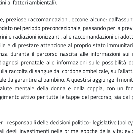
ni ai fattori ambientali).
te, preziose raccomandazioni, eccone alcune: dall’assun
 iodato nel periodo preconcezionale, passando per la pre
ini e radiazioni ionizzanti, alle raccomandazioni di adotta
tile e di prestare attenzione al proprio stato immunitari
za durante il percorso nascita alle informazioni sui r
 diagnosi prenatale alle informazioni sulle possibilità d
ulla raccolta di sangue dal cordone ombelicale, sull’alla
orale da garantire al bambino. A questi si aggiunge il moni
 salute mentale della donna e della coppia, con un fo
lgimento attivo per tutte le tappe del percorso, sia dal 
i responsabili delle decisioni politico- legislative (polic
ali degli investimenti nelle prime epoche della vita: ev