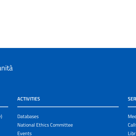
anità
ACTIVITIES
SER
y)
Databases
Mee
National Ethics Committee
Cal
Events
Lib