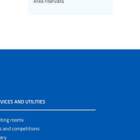
Area riservata
VICES AND UTILITIES
ting rooms
ls and competitions
rary