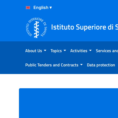
Skip to Content
Skip to Footer
Istituto Superiore di 
About Us
Topics
Activities
Services and
Public Tenders and Contracts
Data protection
Registri nel mondo