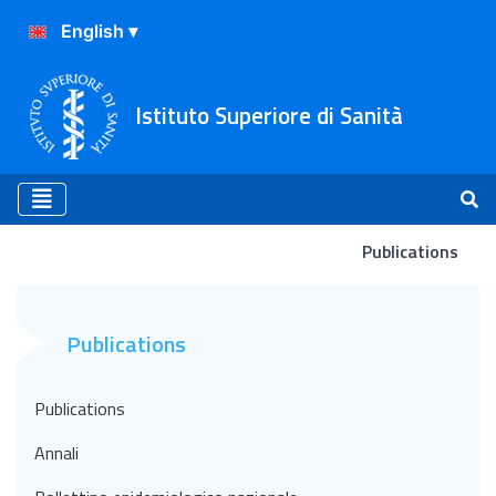
Istituto Superiore di Sanità
Publications
Atterraggio
Publications
Publications
Annali