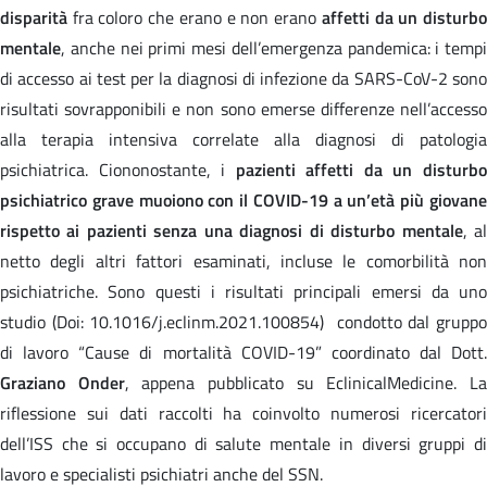
disparità
fra coloro che erano e non erano
affetti da un disturb
mentale
, anche nei primi mesi dell’emergenza pandemica: i tempi
di accesso ai test per la diagnosi di infezione da SARS-CoV-2 sono
risultati sovrapponibili e non sono emerse differenze nell’accesso
alla terapia intensiva correlate alla diagnosi di patologia
psichiatrica. Ciononostante, i
pazienti affetti da un disturb
psichiatrico grave muoiono con il COVID-19 a un’età più giovane
rispetto ai pazienti senza una diagnosi di disturbo mentale
, a
netto degli altri fattori esaminati, incluse le comorbilità non
psichiatriche. Sono questi i risultati principali emersi da uno
studio (Doi: 10.1016/j.eclinm.2021.100854) condotto dal gruppo
di lavoro “Cause di mortalità COVID-19” coordinato dal Dott.
Graziano Onder
, appena pubblicato su EclinicalMedicine. L
riflessione sui dati raccolti ha coinvolto numerosi ricercatori
dell’ISS che si occupano di salute mentale in diversi gruppi di
lavoro e specialisti psichiatri anche del SSN.