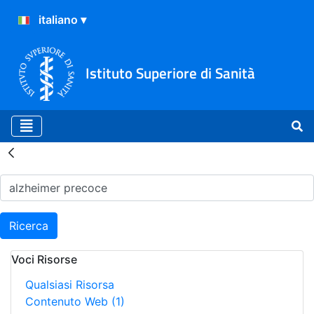
Istituto Superiore di Sanità
Risultati della Ricerca - H
Ricerca
Voci Risorse
Qualsiasi Risorsa
Contenuto Web
(1)