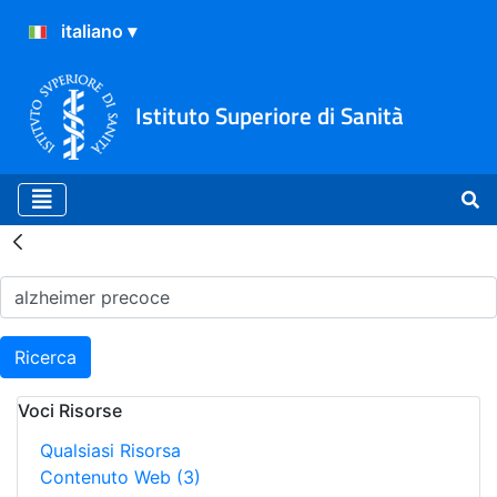
Istituto Superiore di Sanità
Risultati della Ricerca - H
Ricerca
Voci Risorse
Qualsiasi Risorsa
Contenuto Web
(3)