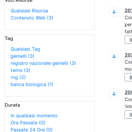
Voci Risorse
Ricerca
201
Qualsiasi Risorsa
Co
Contenuto Web
(3)
per
fat
Tag
Qualsiasi Tag
202
gemelli
(3)
Co
registro nazionale gemelli
(3)
mol
twins
(3)
rng
(2)
banca biologica
(1)
20
Co
Durata
’in
In qualsiasi momento
Ora Passata
(0)
Passate 24 Ore
(0)