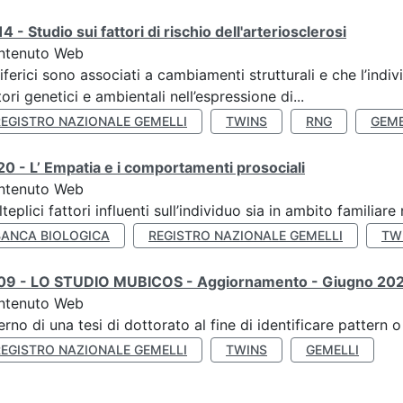
4 - Studio sui fattori di rischio dell'arteriosclerosi
ntenuto Web
iferici sono associati a cambiamenti strutturali e che l’ind
tori genetici e ambientali nell’espressione di...
REGISTRO NAZIONALE GEMELLI
TWINS
RNG
GEME
0 - L’ Empatia e i comportamenti prosociali
ntenuto Web
teplici fattori influenti sull’individuo sia in ambito familiare 
BANCA BIOLOGICA
REGISTRO NAZIONALE GEMELLI
TW
09 - LO STUDIO MUBICOS - Aggiornamento - Giugno 20
ntenuto Web
terno di una tesi di dottorato al fine di identificare pattern
REGISTRO NAZIONALE GEMELLI
TWINS
GEMELLI