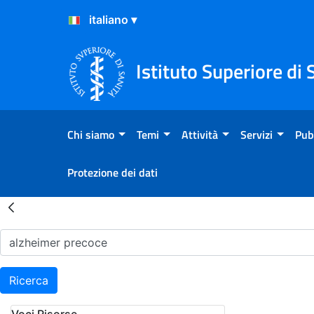
Salta al Contenuto
Salta al Footer
Istituto Superiore di 
Chi siamo
Temi
Attività
Servizi
Pub
Protezione dei dati
Risultati della Ricerca - H
Ricerca