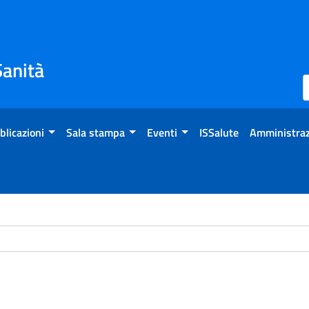
Sanità
blicazioni
Sala stampa
Eventi
ISSalute
Amministraz
ome