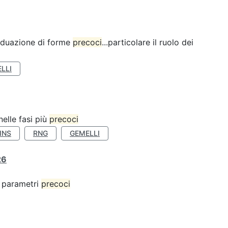
ividuazione di forme
precoci
...particolare il ruolo dei
LLI
nelle fasi più
precoci
INS
RNG
GEMELLI
26
 o parametri
precoci