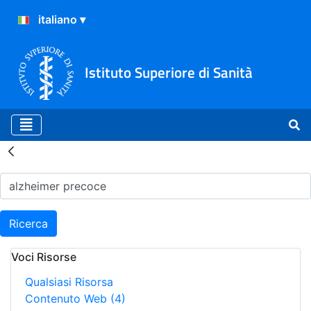
Istituto Superiore di Sanità
Risultati della Ricerca - H
Ricerca
Voci Risorse
Qualsiasi Risorsa
Contenuto Web
(4)