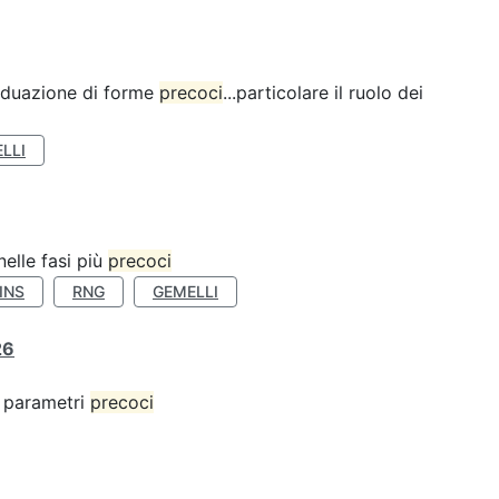
ividuazione di forme
precoci
...particolare il ruolo dei
LLI
nelle fasi più
precoci
INS
RNG
GEMELLI
26
 o parametri
precoci