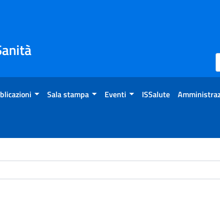
Sanità
blicazioni
Sala stampa
Eventi
ISSalute
Amministraz
ome