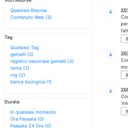
Voci Risorse
Ricerca
201
Qualsiasi Risorsa
Co
Contenuto Web
(3)
per
fat
Tag
Qualsiasi Tag
202
gemelli
(3)
Co
registro nazionale gemelli
(3)
mol
twins
(3)
rng
(2)
banca biologica
(1)
20
Co
Durata
’in
In qualsiasi momento
Ora Passata
(0)
Passate 24 Ore
(0)