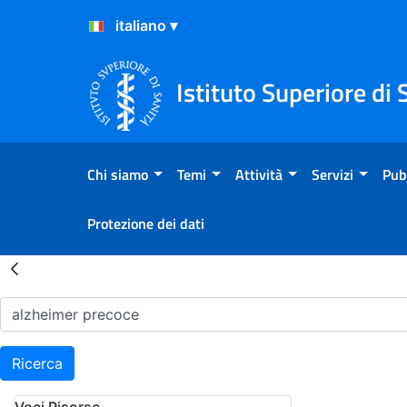
Salta al Contenuto
Salta al Footer
Istituto Superiore di 
Chi siamo
Temi
Attività
Servizi
Pub
Protezione dei dati
Risultati della Ricerca - H
Ricerca