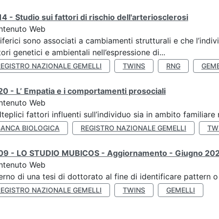
4 - Studio sui fattori di rischio dell'arteriosclerosi
ntenuto Web
iferici sono associati a cambiamenti strutturali e che l’ind
tori genetici e ambientali nell’espressione di...
REGISTRO NAZIONALE GEMELLI
TWINS
RNG
GEME
0 - L’ Empatia e i comportamenti prosociali
ntenuto Web
teplici fattori influenti sull’individuo sia in ambito familiare 
BANCA BIOLOGICA
REGISTRO NAZIONALE GEMELLI
TW
09 - LO STUDIO MUBICOS - Aggiornamento - Giugno 20
ntenuto Web
terno di una tesi di dottorato al fine di identificare pattern
REGISTRO NAZIONALE GEMELLI
TWINS
GEMELLI