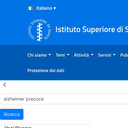
Salta al Contenuto
Salta al Footer
Istituto Superiore di 
Chi siamo
Temi
Attività
Servizi
Pub
Protezione dei dati
Risultati della Ricerca - H
Ricerca