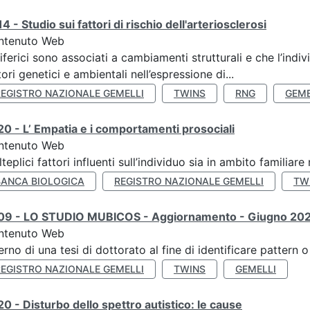
4 - Studio sui fattori di rischio dell'arteriosclerosi
ntenuto Web
iferici sono associati a cambiamenti strutturali e che l’ind
tori genetici e ambientali nell’espressione di...
REGISTRO NAZIONALE GEMELLI
TWINS
RNG
GEME
0 - L’ Empatia e i comportamenti prosociali
ntenuto Web
teplici fattori influenti sull’individuo sia in ambito familiare 
BANCA BIOLOGICA
REGISTRO NAZIONALE GEMELLI
TW
09 - LO STUDIO MUBICOS - Aggiornamento - Giugno 20
ntenuto Web
terno di una tesi di dottorato al fine di identificare pattern
REGISTRO NAZIONALE GEMELLI
TWINS
GEMELLI
0 - Disturbo dello spettro autistico: le cause