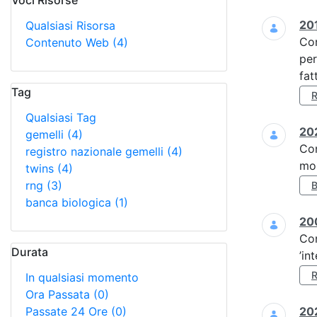
Voci Risorse
Ricerca
201
Qualsiasi Risorsa
Co
Contenuto Web
(4)
per
fat
Tag
Qualsiasi Tag
202
gemelli
(4)
Co
registro nazionale gemelli
(4)
mol
twins
(4)
rng
(3)
banca biologica
(1)
20
Co
Durata
’in
In qualsiasi momento
Ora Passata
(0)
Passate 24 Ore
(0)
202