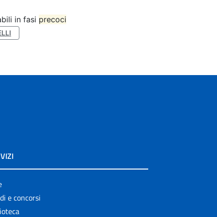
bili in fasi
precoci
LLI
VIZI
e
di e concorsi
ioteca