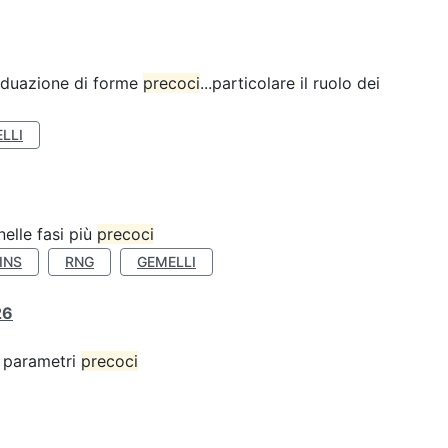
ividuazione di forme
precoci
...particolare il ruolo dei
LLI
nelle fasi più
precoci
INS
RNG
GEMELLI
26
 o parametri
precoci