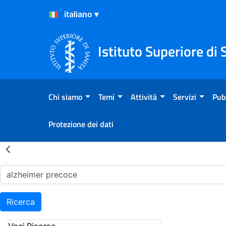
Salta al Contenuto
Salta al Footer
Istituto Superiore di 
Chi siamo
Temi
Attività
Servizi
Pub
Protezione dei dati
Risultati della Ricerca - H
Ricerca