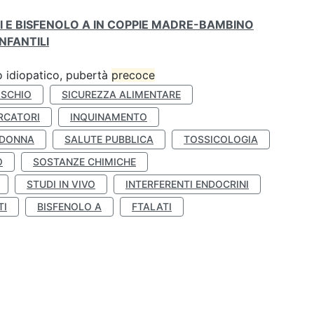
TI E BISFENOLO A IN COPPIE MADRE-BAMBINO
NFANTILI
ro idiopatico, pubertà
precoce
ISCHIO
SICUREZZA ALIMENTARE
RCATORI
INQUINAMENTO
 DONNA
SALUTE PUBBLICA
TOSSICOLOGIA
O
SOSTANZE CHIMICHE
STUDI IN VIVO
INTERFERENTI ENDOCRINI
TI
BISFENOLO A
FTALATI