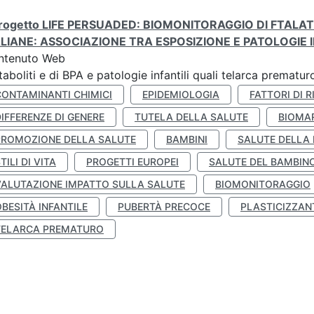
 progetto LIFE PERSUADED: BIOMONITORAGGIO DI FTALA
ALIANE: ASSOCIAZIONE TRA ESPOSIZIONE E PATOLOGIE I
ntenuto Web
aboliti e di BPA e patologie infantili quali telarca prematu
CONTAMINANTI CHIMICI
EPIDEMIOLOGIA
FATTORI DI R
IFFERENZE DI GENERE
TUTELA DELLA SALUTE
BIOMA
PROMOZIONE DELLA SALUTE
BAMBINI
SALUTE DELLA
TILI DI VITA
PROGETTI EUROPEI
SALUTE DEL BAMBIN
VALUTAZIONE IMPATTO SULLA SALUTE
BIOMONITORAGGIO
BESITÀ INFANTILE
PUBERTÀ PRECOCE
PLASTICIZZAN
TELARCA PREMATURO