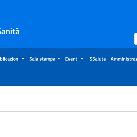
Sanità
blicazioni
Sala stampa
Eventi
ISSalute
Amministraz
ome