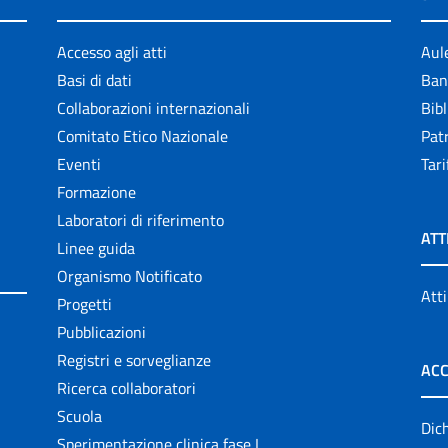
Accesso agli atti
Aul
Basi di dati
Ban
Collaborazioni internazionali
Bibl
Comitato Etico Nazionale
Patr
Eventi
Tari
Formazione
Laboratori di riferimento
ATT
Linee guida
Organismo Notificato
Atti
Progetti
Pubblicazioni
Registri e sorveglianze
ACC
Ricerca collaboratori
Scuola
Dich
Sperimentazione clinica fase I