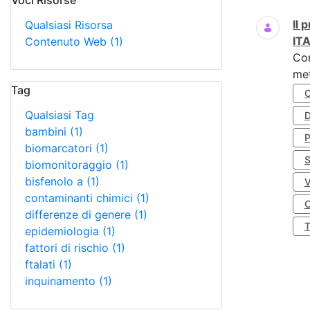
Voci Risorse
Ricerca
Il
Qualsiasi Risorsa
IT
Contenuto Web
(1)
Co
met
Tag
Qualsiasi Tag
D
bambini
(1)
biomarcatori
(1)
S
biomonitoraggio
(1)
bisfenolo a
(1)
contaminanti chimici
(1)
O
differenze di genere
(1)
epidemiologia
(1)
fattori di rischio
(1)
ftalati
(1)
inquinamento
(1)