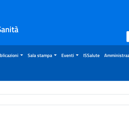
Sanità
blicazioni
Sala stampa
Eventi
ISSalute
Amministraz
ome