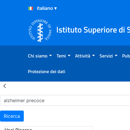
Salta al Contenuto
Salta al Footer
Istituto Superiore di 
Chi siamo
Temi
Attività
Servizi
Pub
Protezione dei dati
Risultati della Ricerca - H
Ricerca