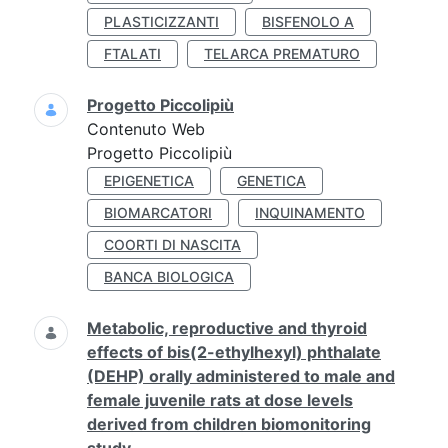
PLASTICIZZANTI
BISFENOLO A
FTALATI
TELARCA PREMATURO
Progetto Piccolipiù
Contenuto Web
Progetto Piccolipiù
EPIGENETICA
GENETICA
BIOMARCATORI
INQUINAMENTO
COORTI DI NASCITA
BANCA BIOLOGICA
Metabolic, reproductive and thyroid
effects of bis(2-ethylhexyl) phthalate
(DEHP) orally administered to male and
female juvenile rats at dose levels
derived from children biomonitoring