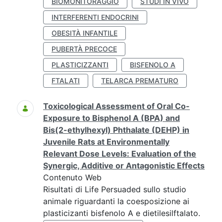
BIOMONITORAGGIO
STUDI IN VIVO
INTERFERENTI ENDOCRINI
OBESITÀ INFANTILE
PUBERTÀ PRECOCE
PLASTICIZZANTI
BISFENOLO A
FTALATI
TELARCA PREMATURO
Toxicological Assessment of Oral Co-
Exposure to Bisphenol A (BPA) and
Bis(2-ethylhexyl) Phthalate (DEHP) in
Juvenile Rats at Environmentally
Relevant Dose Levels: Evaluation of the
Synergic, Additive or Antagonistic Effects
Contenuto Web
Risultati di Life Persuaded sullo studio
animale riguardanti la coesposizione ai
plasticizanti bisfenolo A e dietilesilftalato.