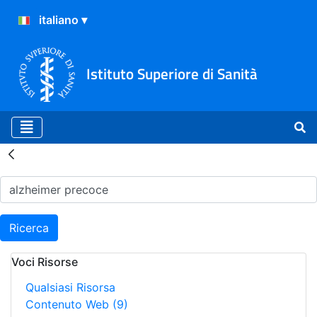
Istituto Superiore di Sanità
Risultati della Ricerca - H
Ricerca
Voci Risorse
Qualsiasi Risorsa
Contenuto Web
(9)