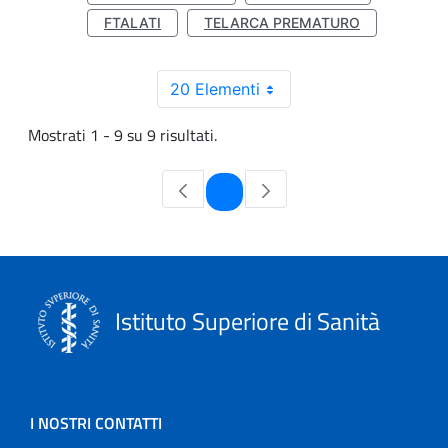
FTALATI
TELARCA PREMATURO
20 Elementi
Mostrati 1 - 9 su 9 risultati.
Pagina
1
Istituto Superiore di Sanità
I NOSTRI CONTATTI