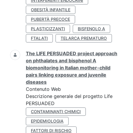
INTERFERENTI ENDOCRINI
OBESITÀ INFANTILE
PUBERTÀ PRECOCE
PLASTICIZZANTI
BISFENOLO A
FTALATI
TELARCA PREMATURO
The LIFE PERSUADED project approach
on phthalates and bisphenol A
biomonitoring in Italian mother-child
pairs linking exposure and juvenile
diseases
Contenuto Web
Descrizione generale del progetto Life
PERSUADED
CONTAMINANTI CHIMICI
EPIDEMIOLOGIA
FATTORI DI RISCHIO