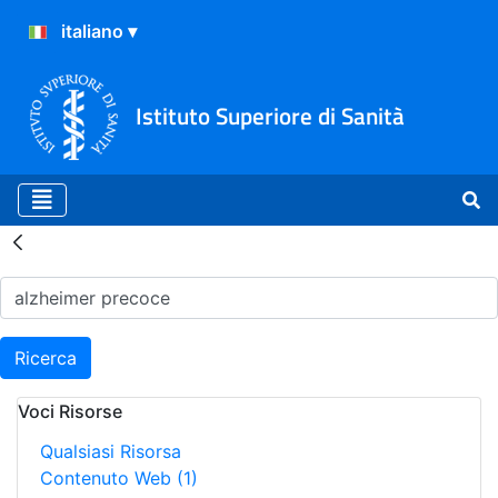
Istituto Superiore di Sanità
Risultati della Ricerca - H
Ricerca
Voci Risorse
Qualsiasi Risorsa
Contenuto Web
(1)