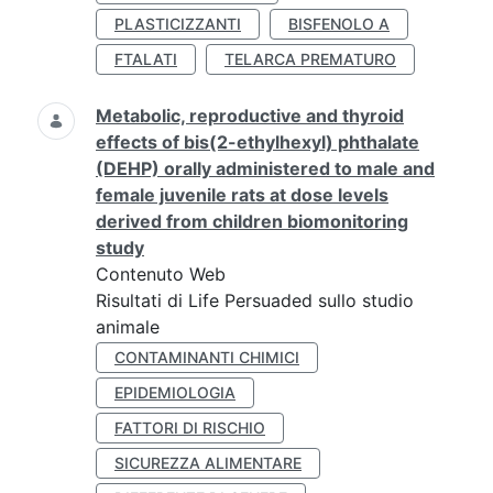
PLASTICIZZANTI
BISFENOLO A
FTALATI
TELARCA PREMATURO
Metabolic, reproductive and thyroid
effects of bis(2-ethylhexyl) phthalate
(DEHP) orally administered to male and
female juvenile rats at dose levels
derived from children biomonitoring
study
Contenuto Web
Risultati di Life Persuaded sullo studio
animale
CONTAMINANTI CHIMICI
EPIDEMIOLOGIA
FATTORI DI RISCHIO
SICUREZZA ALIMENTARE