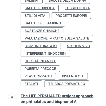
BAMBINI
SALUTE DELLA DONNA
SALUTE PUBBLICA
TOSSICOLOGIA
STILI DI VITA
PROGETTI EUROPEI
SALUTE DEL BAMBINO
SOSTANZE CHIMICHE
VALUTAZIONE IMPATTO SULLA SALUTE
BIOMONITORAGGIO
STUDI IN VIVO
INTERFERENTI ENDOCRINI
OBESITÀ INFANTILE
PUBERTÀ PRECOCE
PLASTICIZZANTI
BISFENOLO A
FTALATI
TELARCA PREMATURO
The LIFE PERSUADED project approach
on phthalates and bisphenol A