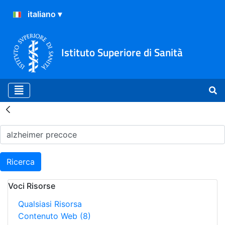
Istituto Superiore di Sanità
Risultati della Ricerca - H
Ricerca
Voci Risorse
Qualsiasi Risorsa
Contenuto Web
(8)