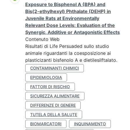
Exposure to Bisphenol A (BPA) and
Bis(2-ethylhexyl) Phthalate (DEHP) in
Juvenile Rats at Environmentally
Relevant Dose Levels: Evaluation of the
Synergic, Additive or Antagonistic Effects
Contenuto Web
Risultati di Life Persuaded sullo studio
animale riguardanti la coesposizione ai
plasticizanti bisfenolo A e dietilesilftalato.
CONTAMINANTI CHIMICI
EPIDEMIOLOGIA
FATTORI DI RISCHIO
SICUREZZA ALIMENTARE
DIFFERENZE DI GENERE
TUTELA DELLA SALUTE
BIOMARCATORI
INQUINAMENTO