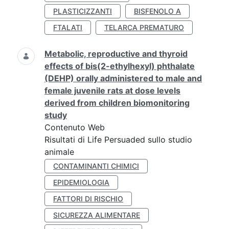
PLASTICIZZANTI
BISFENOLO A
FTALATI
TELARCA PREMATURO
Metabolic, reproductive and thyroid
effects of bis(2-ethylhexyl) phthalate
(DEHP) orally administered to male and
female juvenile rats at dose levels
derived from children biomonitoring
study
Contenuto Web
Risultati di Life Persuaded sullo studio
animale
CONTAMINANTI CHIMICI
EPIDEMIOLOGIA
FATTORI DI RISCHIO
SICUREZZA ALIMENTARE