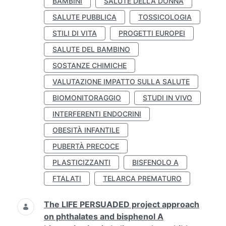
BAMBINI
SALUTE DELLA DONNA
SALUTE PUBBLICA
TOSSICOLOGIA
STILI DI VITA
PROGETTI EUROPEI
SALUTE DEL BAMBINO
SOSTANZE CHIMICHE
VALUTAZIONE IMPATTO SULLA SALUTE
BIOMONITORAGGIO
STUDI IN VIVO
INTERFERENTI ENDOCRINI
OBESITÀ INFANTILE
PUBERTÀ PRECOCE
PLASTICIZZANTI
BISFENOLO A
FTALATI
TELARCA PREMATURO
The LIFE PERSUADED project approach
on phthalates and bisphenol A