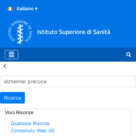
Istituto Superiore di Sanità
Risultati della Ricerca - H
Ricerca
Voci Risorse
Qualsiasi Risorsa
Contenuto Web
(8)