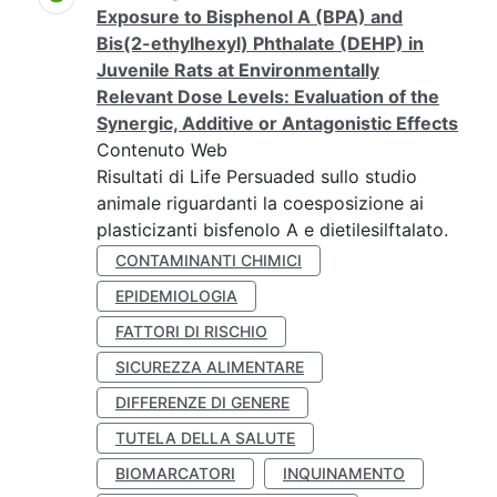
Exposure to Bisphenol A (BPA) and
Bis(2-ethylhexyl) Phthalate (DEHP) in
Juvenile Rats at Environmentally
Relevant Dose Levels: Evaluation of the
Synergic, Additive or Antagonistic Effects
Contenuto Web
Risultati di Life Persuaded sullo studio
animale riguardanti la coesposizione ai
plasticizanti bisfenolo A e dietilesilftalato.
CONTAMINANTI CHIMICI
EPIDEMIOLOGIA
FATTORI DI RISCHIO
SICUREZZA ALIMENTARE
DIFFERENZE DI GENERE
TUTELA DELLA SALUTE
BIOMARCATORI
INQUINAMENTO