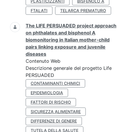
PLASTICIZZANTI
BISFENOLO A
FTALATI
TELARCA PREMATURO
The LIFE PERSUADED project approach
on phthalates and bisphenol A
biomonitoring in Italian mother-child
pairs linking exposure and juvenile
diseases
Contenuto Web
Descrizione generale del progetto Life
PERSUADED
CONTAMINANTI CHIMICI
EPIDEMIOLOGIA
FATTORI DI RISCHIO
SICUREZZA ALIMENTARE
DIFFERENZE DI GENERE
TUTELA DELLA SALUTE