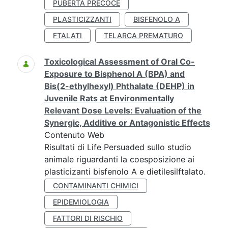
PUBERTÀ PRECOCE
PLASTICIZZANTI
BISFENOLO A
FTALATI
TELARCA PREMATURO
Toxicological Assessment of Oral Co-
Exposure to Bisphenol A (BPA) and
Bis(2-ethylhexyl) Phthalate (DEHP) in
Juvenile Rats at Environmentally
Relevant Dose Levels: Evaluation of the
Synergic, Additive or Antagonistic Effects
Contenuto Web
Risultati di Life Persuaded sullo studio
animale riguardanti la coesposizione ai
plasticizanti bisfenolo A e dietilesilftalato.
CONTAMINANTI CHIMICI
EPIDEMIOLOGIA
FATTORI DI RISCHIO