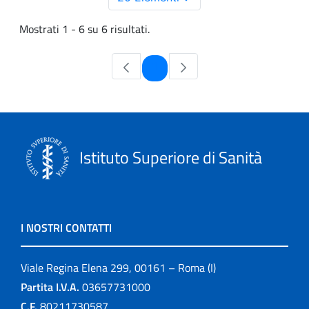
Mostrati 1 - 6 su 6 risultati.
Pagina
1
Istituto Superiore di Sanità
I NOSTRI CONTATTI
Viale Regina Elena 299, 00161 – Roma (I)
Partita I.V.A.
03657731000
C.F.
80211730587