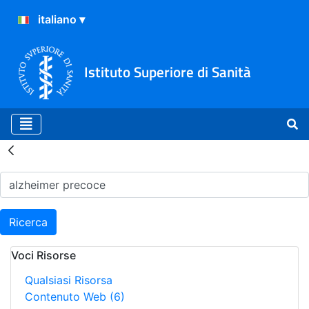
Istituto Superiore di Sanità
Risultati della Ricerca - H
Ricerca
Voci Risorse
Qualsiasi Risorsa
Contenuto Web
(6)