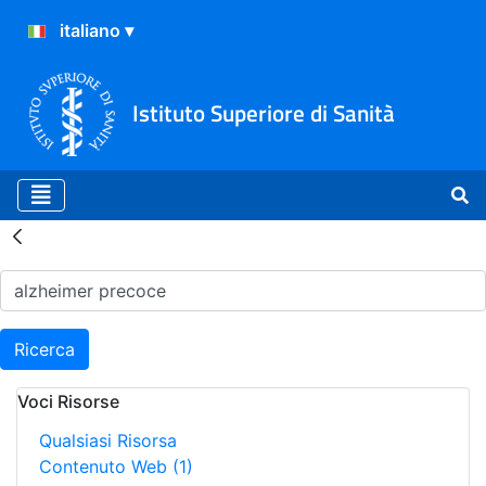
Istituto Superiore di Sanità
Risultati della Ricerca - H
Ricerca
Voci Risorse
Qualsiasi Risorsa
Contenuto Web
(1)