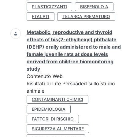
PLASTICIZZANTI
BISFENOLO A
FTALATI
TELARCA PREMATURO
Metabolic, reproductive and thyroid
effects of bis(2-ethylhexyl) phthalate
(DEHP) orally administered to male and
female juvenile rats at dose levels
derived from children biomonitoring
study
Contenuto Web
Risultati di Life Persuaded sullo studio
animale
CONTAMINANTI CHIMICI
EPIDEMIOLOGIA
FATTORI DI RISCHIO
SICUREZZA ALIMENTARE