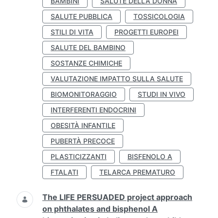
BAMBINI
SALUTE DELLA DONNA
SALUTE PUBBLICA
TOSSICOLOGIA
STILI DI VITA
PROGETTI EUROPEI
SALUTE DEL BAMBINO
SOSTANZE CHIMICHE
VALUTAZIONE IMPATTO SULLA SALUTE
BIOMONITORAGGIO
STUDI IN VIVO
INTERFERENTI ENDOCRINI
OBESITÀ INFANTILE
PUBERTÀ PRECOCE
PLASTICIZZANTI
BISFENOLO A
FTALATI
TELARCA PREMATURO
The LIFE PERSUADED project approach
on phthalates and bisphenol A