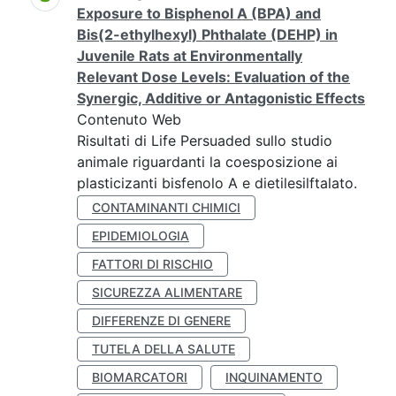
Exposure to Bisphenol A (BPA) and
Bis(2-ethylhexyl) Phthalate (DEHP) in
Juvenile Rats at Environmentally
Relevant Dose Levels: Evaluation of the
Synergic, Additive or Antagonistic Effects
Contenuto Web
Risultati di Life Persuaded sullo studio
animale riguardanti la coesposizione ai
plasticizanti bisfenolo A e dietilesilftalato.
CONTAMINANTI CHIMICI
EPIDEMIOLOGIA
FATTORI DI RISCHIO
SICUREZZA ALIMENTARE
DIFFERENZE DI GENERE
TUTELA DELLA SALUTE
BIOMARCATORI
INQUINAMENTO