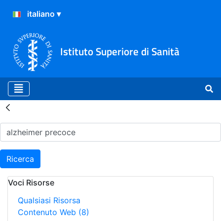
Istituto Superiore di Sanità
Risultati della Ricerca - H
Ricerca
Voci Risorse
Qualsiasi Risorsa
Contenuto Web
(8)