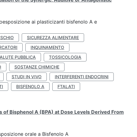
coesposizione ai plasticizanti bisfenolo A e
ISCHIO
SICUREZZA ALIMENTARE
RCATORI
INQUINAMENTO
ALUTE PUBBLICA
TOSSICOLOGIA
O
SOSTANZE CHIMICHE
STUDI IN VIVO
INTERFERENTI ENDOCRINI
TI
BISFENOLO A
FTALATI
ts of Bisphenol A (BPA) at Dose Levels Derived From
esposizione orale a Bisfenolo A