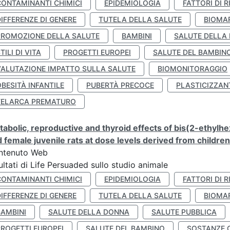
CONTAMINANTI CHIMICI
EPIDEMIOLOGIA
FATTORI DI R
IFFERENZE DI GENERE
TUTELA DELLA SALUTE
BIOMA
PROMOZIONE DELLA SALUTE
BAMBINI
SALUTE DELLA
TILI DI VITA
PROGETTI EUROPEI
SALUTE DEL BAMBIN
VALUTAZIONE IMPATTO SULLA SALUTE
BIOMONITORAGGIO
BESITÀ INFANTILE
PUBERTÀ PRECOCE
PLASTICIZZAN
TELARCA PREMATURO
abolic, reproductive and thyroid effects of bis(2-ethylhe
 female juvenile rats at dose levels derived from childre
ntenuto Web
ultati di Life Persuaded sullo studio animale
CONTAMINANTI CHIMICI
EPIDEMIOLOGIA
FATTORI DI R
IFFERENZE DI GENERE
TUTELA DELLA SALUTE
BIOMA
BAMBINI
SALUTE DELLA DONNA
SALUTE PUBBLICA
PROGETTI EUROPEI
SALUTE DEL BAMBINO
SOSTANZE 