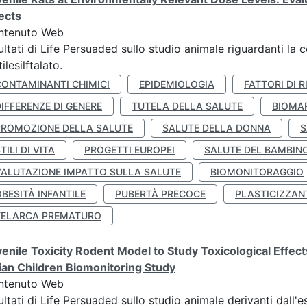
ects
ntenuto Web
ultati di Life Persuaded sullo studio animale riguardanti la 
tilesilftalato.
CONTAMINANTI CHIMICI
EPIDEMIOLOGIA
FATTORI DI R
IFFERENZE DI GENERE
TUTELA DELLA SALUTE
BIOMA
PROMOZIONE DELLA SALUTE
SALUTE DELLA DONNA
S
TILI DI VITA
PROGETTI EUROPEI
SALUTE DEL BAMBIN
VALUTAZIONE IMPATTO SULLA SALUTE
BIOMONITORAGGIO
BESITÀ INFANTILE
PUBERTÀ PRECOCE
PLASTICIZZAN
TELARCA PREMATURO
enile Toxicity Rodent Model to Study Toxicological Effec
lian Children Biomonitoring Study
ntenuto Web
ultati di Life Persuaded sullo studio animale derivanti dall'