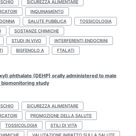
ISCHIO
SICUREZZA ALIMENTARE
RCATORI
INQUINAMENTO
 DONNA
SALUTE PUBBLICA
TOSSICOLOGIA
O
SOSTANZE CHIMICHE
STUDI IN VIVO
INTERFERENTI ENDOCRINI
TI
BISFENOLO A
FTALATI
xyl) phthalate (DEHP) orally administered to male
n biomonitoring study
ISCHIO
SICUREZZA ALIMENTARE
RCATORI
PROMOZIONE DELLA SALUTE
TOSSICOLOGIA
STILI DI VITA
CHIMICHE
VALUTAZIONE IMPATTO SULLA SALUTE