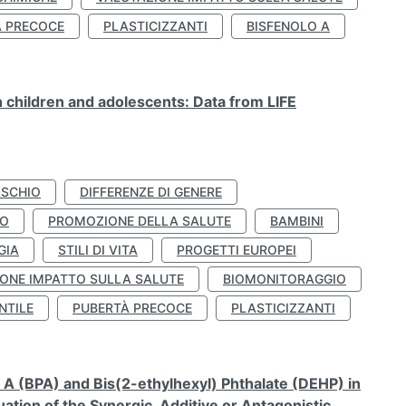
À PRECOCE
PLASTICIZZANTI
BISFENOLO A
n children and adolescents: Data from LIFE
ISCHIO
DIFFERENZE DI GENERE
TO
PROMOZIONE DELLA SALUTE
BAMBINI
GIA
STILI DI VITA
PROGETTI EUROPEI
ONE IMPATTO SULLA SALUTE
BIOMONITORAGGIO
NTILE
PUBERTÀ PRECOCE
PLASTICIZZANTI
A (BPA) and Bis(2-ethylhexyl) Phthalate (DEHP) in
ation of the Synergic, Additive or Antagonistic