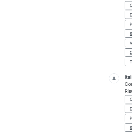
D
S
O
Ita
Co
Ris
D
S