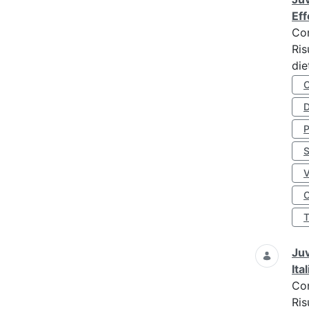
Eff
Co
Ris
die
D
S
O
Juv
Ita
Co
Ris