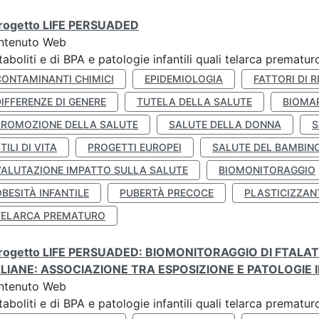
 progetto LIFE PERSUADED
ntenuto Web
aboliti e di BPA e patologie infantili quali telarca prematu
CONTAMINANTI CHIMICI
EPIDEMIOLOGIA
FATTORI DI R
IFFERENZE DI GENERE
TUTELA DELLA SALUTE
BIOMA
PROMOZIONE DELLA SALUTE
SALUTE DELLA DONNA
S
TILI DI VITA
PROGETTI EUROPEI
SALUTE DEL BAMBIN
VALUTAZIONE IMPATTO SULLA SALUTE
BIOMONITORAGGIO
BESITÀ INFANTILE
PUBERTÀ PRECOCE
PLASTICIZZAN
TELARCA PREMATURO
 progetto LIFE PERSUADED: BIOMONITORAGGIO DI FTALA
ALIANE: ASSOCIAZIONE TRA ESPOSIZIONE E PATOLOGIE I
ntenuto Web
aboliti e di BPA e patologie infantili quali telarca prematu