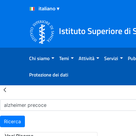
Salta al Contenuto
Salta al Footer
Istituto Superiore di 
Chi siamo
Temi
Attività
Servizi
Pub
Protezione dei dati
Risultati della Ricerca - H
Ricerca