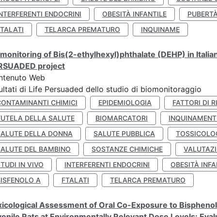
NTERFERENTI ENDOCRINI
OBESITÀ INFANTILE
PUBERT
FTALATI
TELARCA PREMATURO
INQUINAME
monitoring of Bis(2-ethylhexyl)phthalate (DEHP) in Italia
RSUADED project
ntenuto Web
ultati di Life Persuaded dello studio di biomonitoraggio
CONTAMINANTI CHIMICI
EPIDEMIOLOGIA
FATTORI DI R
TUTELA DELLA SALUTE
BIOMARCATORI
INQUINAMEN
SALUTE DELLA DONNA
SALUTE PUBBLICA
TOSSICOLO
SALUTE DEL BAMBINO
SOSTANZE CHIMICHE
VALUTAZI
TUDI IN VIVO
INTERFERENTI ENDOCRINI
OBESITÀ INFA
BISFENOLO A
FTALATI
TELARCA PREMATURO
icological Assessment of Oral Co-Exposure to Bisphenol 
enile Rats at Environmentally Relevant Dose Levels: Evalu