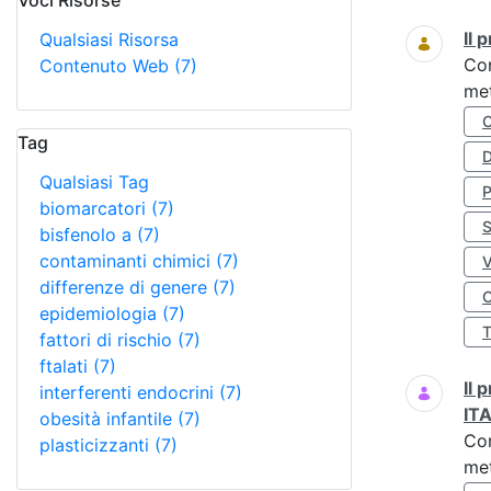
Voci Risorse
Ricerca
Il
Qualsiasi Risorsa
Co
Contenuto Web
(7)
met
Tag
D
Qualsiasi Tag
biomarcatori
(7)
S
bisfenolo a
(7)
contaminanti chimici
(7)
differenze di genere
(7)
O
epidemiologia
(7)
fattori di rischio
(7)
ftalati
(7)
Il
interferenti endocrini
(7)
IT
obesità infantile
(7)
Co
plasticizzanti
(7)
met