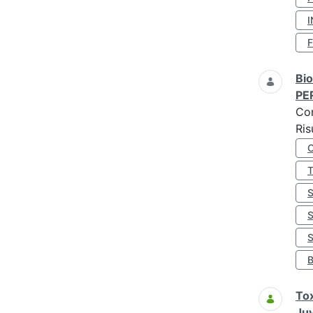
I
Bio
PE
Co
Ris
S
Tox
Juv