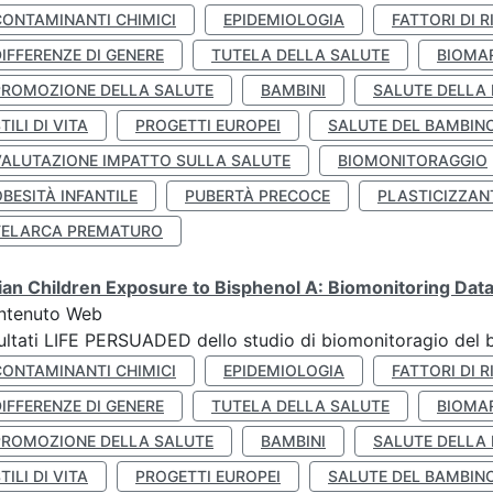
CONTAMINANTI CHIMICI
EPIDEMIOLOGIA
FATTORI DI R
IFFERENZE DI GENERE
TUTELA DELLA SALUTE
BIOMA
PROMOZIONE DELLA SALUTE
BAMBINI
SALUTE DELLA
TILI DI VITA
PROGETTI EUROPEI
SALUTE DEL BAMBIN
VALUTAZIONE IMPATTO SULLA SALUTE
BIOMONITORAGGIO
BESITÀ INFANTILE
PUBERTÀ PRECOCE
PLASTICIZZAN
TELARCA PREMATURO
lian Children Exposure to Bisphenol A: Biomonitoring Da
ntenuto Web
ultati LIFE PERSUADED dello studio di biomonitoragio del 
CONTAMINANTI CHIMICI
EPIDEMIOLOGIA
FATTORI DI R
IFFERENZE DI GENERE
TUTELA DELLA SALUTE
BIOMA
PROMOZIONE DELLA SALUTE
BAMBINI
SALUTE DELLA
TILI DI VITA
PROGETTI EUROPEI
SALUTE DEL BAMBIN