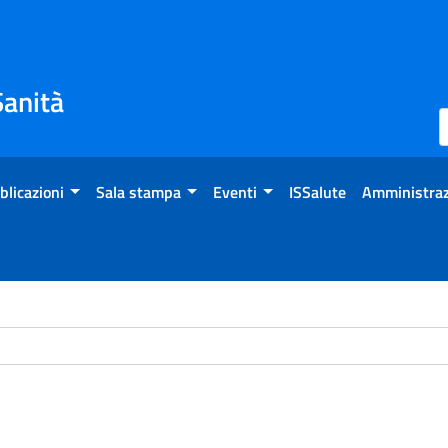
Sanità
blicazioni
Sala stampa
Eventi
ISSalute
Amministraz
ome