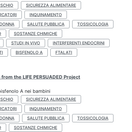
ISCHIO
SICUREZZA ALIMENTARE
RCATORI
INQUINAMENTO
 DONNA
SALUTE PUBBLICA
TOSSICOLOGIA
O
SOSTANZE CHIMICHE
STUDI IN VIVO
INTERFERENTI ENDOCRINI
TI
BISFENOLO A
FTALATI
ta from the LIFE PERSUADED Project
bisfenolo A nei bambini
ISCHIO
SICUREZZA ALIMENTARE
RCATORI
INQUINAMENTO
 DONNA
SALUTE PUBBLICA
TOSSICOLOGIA
O
SOSTANZE CHIMICHE