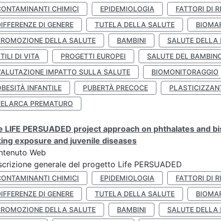
CONTAMINANTI CHIMICI
EPIDEMIOLOGIA
FATTORI DI R
IFFERENZE DI GENERE
TUTELA DELLA SALUTE
BIOMA
PROMOZIONE DELLA SALUTE
BAMBINI
SALUTE DELLA
TILI DI VITA
PROGETTI EUROPEI
SALUTE DEL BAMBIN
VALUTAZIONE IMPATTO SULLA SALUTE
BIOMONITORAGGIO
BESITÀ INFANTILE
PUBERTÀ PRECOCE
PLASTICIZZAN
TELARCA PREMATURO
 LIFE PERSUADED project approach on phthalates and bisp
king exposure and juvenile diseases
ntenuto Web
crizione generale del progetto Life PERSUADED
CONTAMINANTI CHIMICI
EPIDEMIOLOGIA
FATTORI DI R
IFFERENZE DI GENERE
TUTELA DELLA SALUTE
BIOMA
PROMOZIONE DELLA SALUTE
BAMBINI
SALUTE DELLA