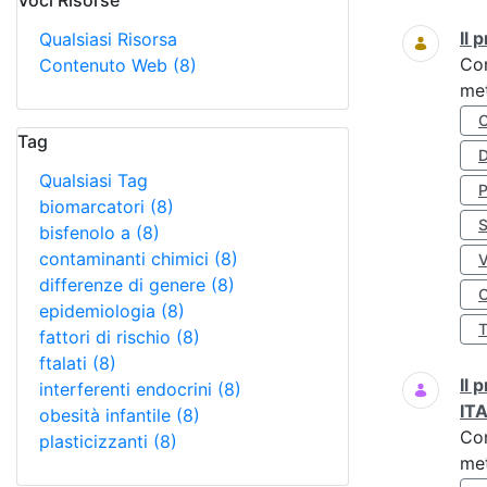
Voci Risorse
Ricerca
Il
Qualsiasi Risorsa
Co
Contenuto Web
(8)
met
Tag
D
Qualsiasi Tag
biomarcatori
(8)
S
bisfenolo a
(8)
contaminanti chimici
(8)
differenze di genere
(8)
O
epidemiologia
(8)
fattori di rischio
(8)
ftalati
(8)
Il
interferenti endocrini
(8)
IT
obesità infantile
(8)
Co
plasticizzanti
(8)
met