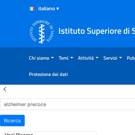
Salta al Contenuto
Salta al Footer
Istituto Superiore di 
Chi siamo
Temi
Attività
Servizi
Pub
Protezione dei dati
Risultati della Ricerca - H
Ricerca