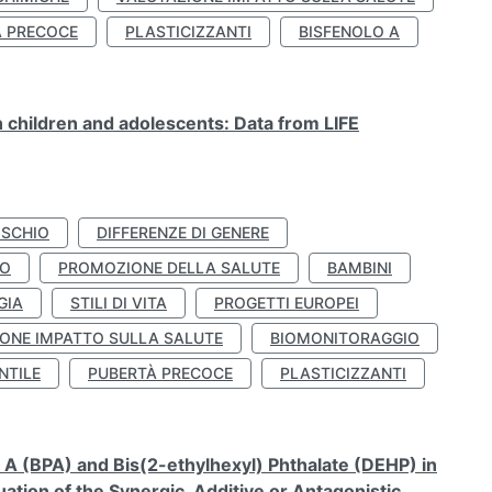
À PRECOCE
PLASTICIZZANTI
BISFENOLO A
n children and adolescents: Data from LIFE
ISCHIO
DIFFERENZE DI GENERE
TO
PROMOZIONE DELLA SALUTE
BAMBINI
GIA
STILI DI VITA
PROGETTI EUROPEI
ONE IMPATTO SULLA SALUTE
BIOMONITORAGGIO
NTILE
PUBERTÀ PRECOCE
PLASTICIZZANTI
A (BPA) and Bis(2-ethylhexyl) Phthalate (DEHP) in
ation of the Synergic, Additive or Antagonistic