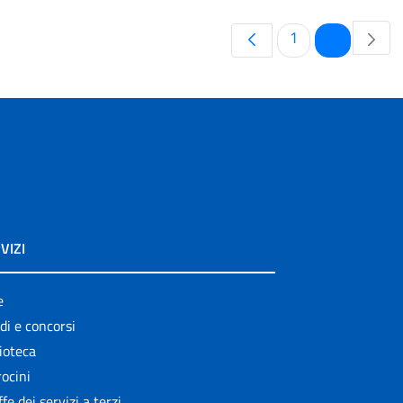
Pagina
Pagina
1
2
VIZI
e
di e concorsi
ioteca
ocini
ffe dei servizi a terzi