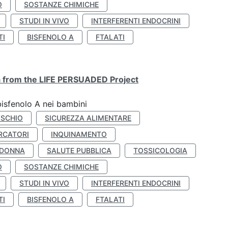
O
SOSTANZE CHIMICHE
STUDI IN VIVO
INTERFERENTI ENDOCRINI
TI
BISFENOLO A
FTALATI
ta from the LIFE PERSUADED Project
bisfenolo A nei bambini
ISCHIO
SICUREZZA ALIMENTARE
RCATORI
INQUINAMENTO
 DONNA
SALUTE PUBBLICA
TOSSICOLOGIA
O
SOSTANZE CHIMICHE
STUDI IN VIVO
INTERFERENTI ENDOCRINI
TI
BISFENOLO A
FTALATI