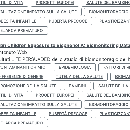
TILI DI VITA
PROGETTI EUROPEI
SALUTE DEL BAMBIN
VALUTAZIONE IMPATTO SULLA SALUTE
BIOMONITORAGGIO
BESITÀ INFANTILE
PUBERTÀ PRECOCE
PLASTICIZZAN
TELARCA PREMATURO
lian Children Exposure to Bisphenol A: Biomonitoring Da
ntenuto Web
ultati LIFE PERSUADED dello studio di biomonitoragio del 
CONTAMINANTI CHIMICI
EPIDEMIOLOGIA
FATTORI DI R
IFFERENZE DI GENERE
TUTELA DELLA SALUTE
BIOMA
PROMOZIONE DELLA SALUTE
BAMBINI
SALUTE DELLA
TILI DI VITA
PROGETTI EUROPEI
SALUTE DEL BAMBIN
VALUTAZIONE IMPATTO SULLA SALUTE
BIOMONITORAGGIO
BESITÀ INFANTILE
PUBERTÀ PRECOCE
PLASTICIZZAN
TELARCA PREMATURO