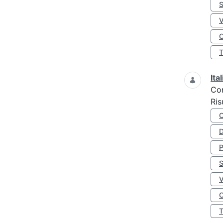
S
O
Ita
Co
Ris
D
S
O