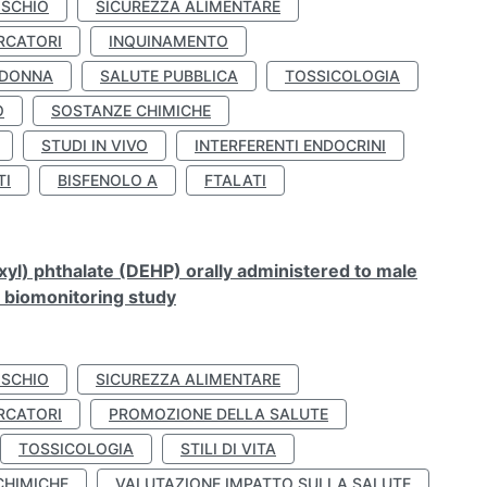
ISCHIO
SICUREZZA ALIMENTARE
RCATORI
INQUINAMENTO
 DONNA
SALUTE PUBBLICA
TOSSICOLOGIA
O
SOSTANZE CHIMICHE
STUDI IN VIVO
INTERFERENTI ENDOCRINI
TI
BISFENOLO A
FTALATI
xyl) phthalate (DEHP) orally administered to male
n biomonitoring study
ISCHIO
SICUREZZA ALIMENTARE
RCATORI
PROMOZIONE DELLA SALUTE
TOSSICOLOGIA
STILI DI VITA
CHIMICHE
VALUTAZIONE IMPATTO SULLA SALUTE