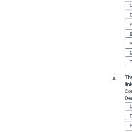
D
S
O
The
lin
Co
Des
D