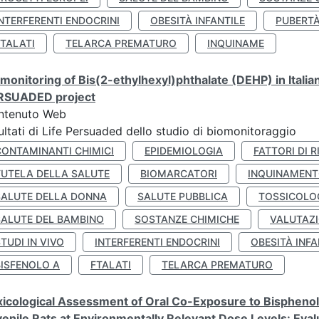
NTERFERENTI ENDOCRINI
OBESITÀ INFANTILE
PUBERT
FTALATI
TELARCA PREMATURO
INQUINAME
monitoring of Bis(2-ethylhexyl)phthalate (DEHP) in Italia
RSUADED project
ntenuto Web
ultati di Life Persuaded dello studio di biomonitoraggio
CONTAMINANTI CHIMICI
EPIDEMIOLOGIA
FATTORI DI R
TUTELA DELLA SALUTE
BIOMARCATORI
INQUINAMEN
SALUTE DELLA DONNA
SALUTE PUBBLICA
TOSSICOLO
SALUTE DEL BAMBINO
SOSTANZE CHIMICHE
VALUTAZI
TUDI IN VIVO
INTERFERENTI ENDOCRINI
OBESITÀ INFA
BISFENOLO A
FTALATI
TELARCA PREMATURO
icological Assessment of Oral Co-Exposure to Bisphenol 
enile Rats at Environmentally Relevant Dose Levels: Evalu