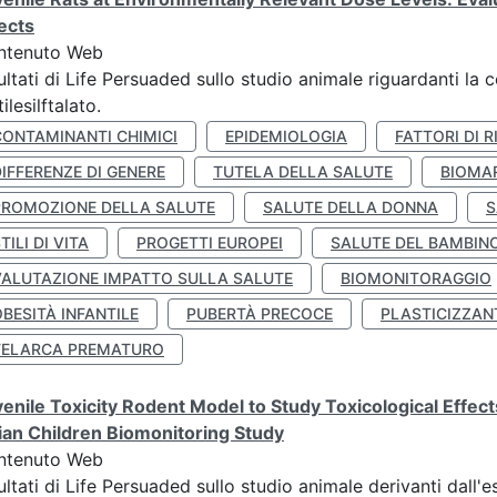
ects
ntenuto Web
ultati di Life Persuaded sullo studio animale riguardanti la 
tilesilftalato.
CONTAMINANTI CHIMICI
EPIDEMIOLOGIA
FATTORI DI R
IFFERENZE DI GENERE
TUTELA DELLA SALUTE
BIOMA
PROMOZIONE DELLA SALUTE
SALUTE DELLA DONNA
S
TILI DI VITA
PROGETTI EUROPEI
SALUTE DEL BAMBIN
VALUTAZIONE IMPATTO SULLA SALUTE
BIOMONITORAGGIO
BESITÀ INFANTILE
PUBERTÀ PRECOCE
PLASTICIZZAN
TELARCA PREMATURO
enile Toxicity Rodent Model to Study Toxicological Effec
lian Children Biomonitoring Study
ntenuto Web
ultati di Life Persuaded sullo studio animale derivanti dall'