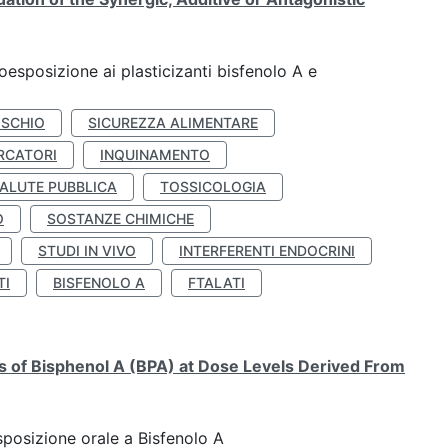
coesposizione ai plasticizanti bisfenolo A e
ISCHIO
SICUREZZA ALIMENTARE
RCATORI
INQUINAMENTO
ALUTE PUBBLICA
TOSSICOLOGIA
O
SOSTANZE CHIMICHE
STUDI IN VIVO
INTERFERENTI ENDOCRINI
TI
BISFENOLO A
FTALATI
ts of Bisphenol A (BPA) at Dose Levels Derived From
esposizione orale a Bisfenolo A