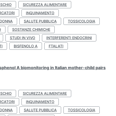
ISCHIO
SICUREZZA ALIMENTARE
RCATORI
INQUINAMENTO
 DONNA
SALUTE PUBBLICA
TOSSICOLOGIA
O
SOSTANZE CHIMICHE
STUDI IN VIVO
INTERFERENTI ENDOCRINI
TI
BISFENOLO A
FTALATI
henol A biomonitoring in Italian mother-child pairs
ISCHIO
SICUREZZA ALIMENTARE
RCATORI
INQUINAMENTO
 DONNA
SALUTE PUBBLICA
TOSSICOLOGIA