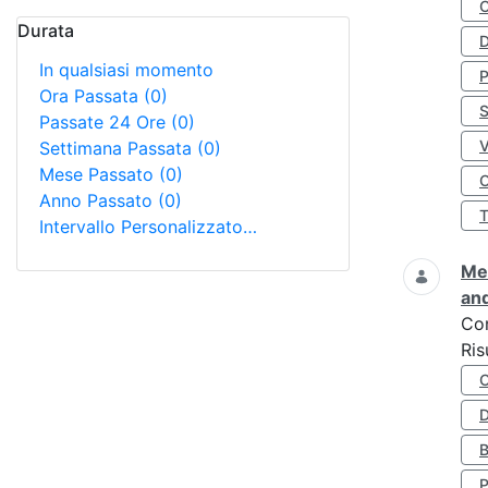
Durata
D
In qualsiasi momento
Ora Passata
(0)
S
Passate 24 Ore
(0)
Settimana Passata
(0)
Mese Passato
(0)
O
Anno Passato
(0)
Intervallo Personalizzato…
Met
and
Co
Ris
D