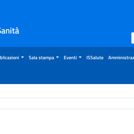
Sanità
blicazioni
Sala stampa
Eventi
ISSalute
Amministraz
ome