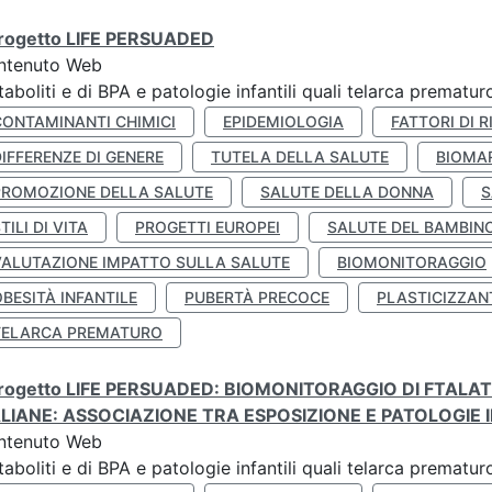
 progetto LIFE PERSUADED
ntenuto Web
aboliti e di BPA e patologie infantili quali telarca prematu
CONTAMINANTI CHIMICI
EPIDEMIOLOGIA
FATTORI DI R
IFFERENZE DI GENERE
TUTELA DELLA SALUTE
BIOMA
PROMOZIONE DELLA SALUTE
SALUTE DELLA DONNA
S
TILI DI VITA
PROGETTI EUROPEI
SALUTE DEL BAMBIN
VALUTAZIONE IMPATTO SULLA SALUTE
BIOMONITORAGGIO
BESITÀ INFANTILE
PUBERTÀ PRECOCE
PLASTICIZZAN
TELARCA PREMATURO
 progetto LIFE PERSUADED: BIOMONITORAGGIO DI FTALA
ALIANE: ASSOCIAZIONE TRA ESPOSIZIONE E PATOLOGIE I
ntenuto Web
aboliti e di BPA e patologie infantili quali telarca prematu