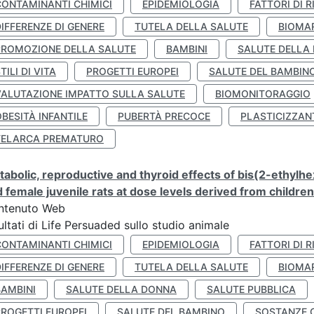
CONTAMINANTI CHIMICI
EPIDEMIOLOGIA
FATTORI DI R
IFFERENZE DI GENERE
TUTELA DELLA SALUTE
BIOMA
PROMOZIONE DELLA SALUTE
BAMBINI
SALUTE DELLA
TILI DI VITA
PROGETTI EUROPEI
SALUTE DEL BAMBIN
VALUTAZIONE IMPATTO SULLA SALUTE
BIOMONITORAGGIO
BESITÀ INFANTILE
PUBERTÀ PRECOCE
PLASTICIZZAN
TELARCA PREMATURO
abolic, reproductive and thyroid effects of bis(2-ethylhe
 female juvenile rats at dose levels derived from childre
ntenuto Web
ultati di Life Persuaded sullo studio animale
CONTAMINANTI CHIMICI
EPIDEMIOLOGIA
FATTORI DI R
IFFERENZE DI GENERE
TUTELA DELLA SALUTE
BIOMA
BAMBINI
SALUTE DELLA DONNA
SALUTE PUBBLICA
PROGETTI EUROPEI
SALUTE DEL BAMBINO
SOSTANZE 