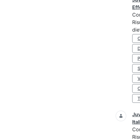
Eff
Co
Ris
die
D
S
O
Juv
Ita
Co
Ris