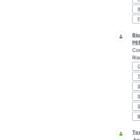
I
Bio
PE
Co
Ris
S
Tox
Juv