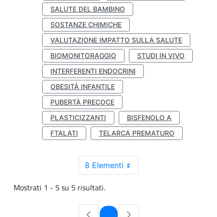
SALUTE DEL BAMBINO
SOSTANZE CHIMICHE
VALUTAZIONE IMPATTO SULLA SALUTE
BIOMONITORAGGIO
STUDI IN VIVO
INTERFERENTI ENDOCRINI
OBESITÀ INFANTILE
PUBERTÀ PRECOCE
PLASTICIZZANTI
BISFENOLO A
FTALATI
TELARCA PREMATURO
8 Elementi
Mostrati 1 - 5 su 5 risultati.
Pagina
1