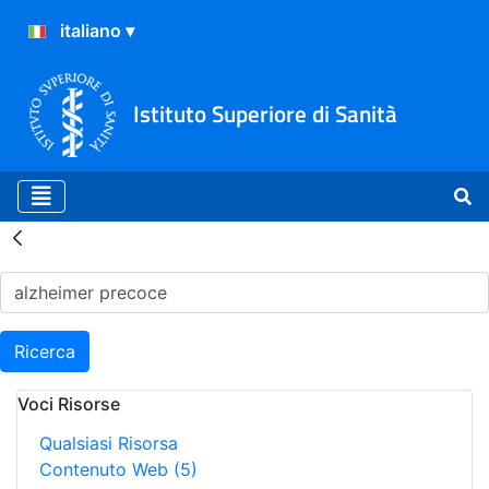
Istituto Superiore di Sanità
Risultati della Ricerca - H
Ricerca
Voci Risorse
Qualsiasi Risorsa
Contenuto Web
(5)