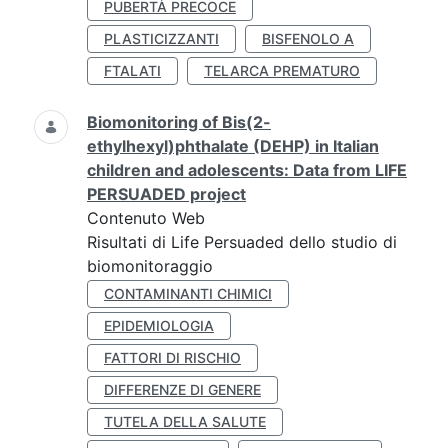
PUBERTÀ PRECOCE
PLASTICIZZANTI
BISFENOLO A
FTALATI
TELARCA PREMATURO
Biomonitoring of Bis(2-
ethylhexyl)phthalate (DEHP) in Italian
children and adolescents: Data from LIFE
PERSUADED project
Contenuto Web
Risultati di Life Persuaded dello studio di
biomonitoraggio
CONTAMINANTI CHIMICI
EPIDEMIOLOGIA
FATTORI DI RISCHIO
DIFFERENZE DI GENERE
TUTELA DELLA SALUTE