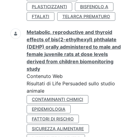
PLASTICIZZANTI
BISFENOLO A
FTALATI
TELARCA PREMATURO
Metabolic, reproductive and thyroid
effects of bis(2-ethylhexyl) phthalate
(DEHP) orally administered to male and
female juvenile rats at dose levels
derived from children biomonitoring
study
Contenuto Web
Risultati di Life Persuaded sullo studio
animale
CONTAMINANTI CHIMICI
EPIDEMIOLOGIA
FATTORI DI RISCHIO
SICUREZZA ALIMENTARE