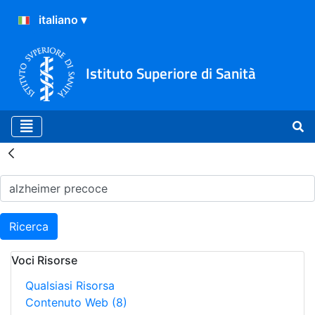
Istituto Superiore di Sanità
Risultati della Ricerca - H
Ricerca
Voci Risorse
Qualsiasi Risorsa
Contenuto Web
(8)