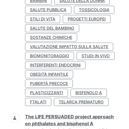
BAMBINI
SALUTE DELLA DONNA
SALUTE PUBBLICA
TOSSICOLOGIA
STILI DI VITA
PROGETTI EUROPEI
SALUTE DEL BAMBINO
SOSTANZE CHIMICHE
VALUTAZIONE IMPATTO SULLA SALUTE
BIOMONITORAGGIO
STUDI IN VIVO
INTERFERENTI ENDOCRINI
OBESITÀ INFANTILE
PUBERTÀ PRECOCE
PLASTICIZZANTI
BISFENOLO A
FTALATI
TELARCA PREMATURO
The LIFE PERSUADED project approach
on phthalates and bisphenol A