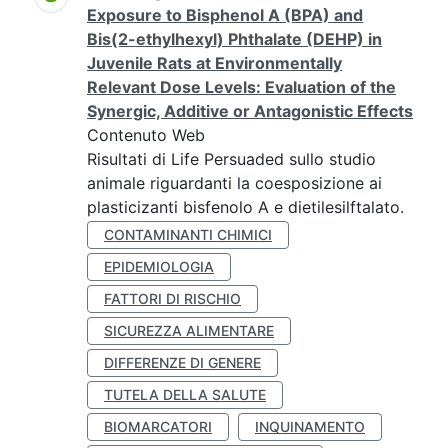
Exposure to Bisphenol A (BPA) and
Bis(2-ethylhexyl) Phthalate (DEHP) in
Juvenile Rats at Environmentally
Relevant Dose Levels: Evaluation of the
Synergic, Additive or Antagonistic Effects
Contenuto Web
Risultati di Life Persuaded sullo studio
animale riguardanti la coesposizione ai
plasticizanti bisfenolo A e dietilesilftalato.
CONTAMINANTI CHIMICI
EPIDEMIOLOGIA
FATTORI DI RISCHIO
SICUREZZA ALIMENTARE
DIFFERENZE DI GENERE
TUTELA DELLA SALUTE
BIOMARCATORI
INQUINAMENTO