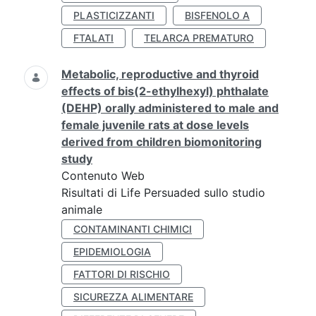
PLASTICIZZANTI
BISFENOLO A
FTALATI
TELARCA PREMATURO
Metabolic, reproductive and thyroid
effects of bis(2-ethylhexyl) phthalate
(DEHP) orally administered to male and
female juvenile rats at dose levels
derived from children biomonitoring
study
Contenuto Web
Risultati di Life Persuaded sullo studio
animale
CONTAMINANTI CHIMICI
EPIDEMIOLOGIA
FATTORI DI RISCHIO
SICUREZZA ALIMENTARE