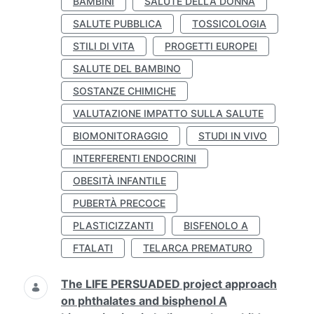
BAMBINI
SALUTE DELLA DONNA
SALUTE PUBBLICA
TOSSICOLOGIA
STILI DI VITA
PROGETTI EUROPEI
SALUTE DEL BAMBINO
SOSTANZE CHIMICHE
VALUTAZIONE IMPATTO SULLA SALUTE
BIOMONITORAGGIO
STUDI IN VIVO
INTERFERENTI ENDOCRINI
OBESITÀ INFANTILE
PUBERTÀ PRECOCE
PLASTICIZZANTI
BISFENOLO A
FTALATI
TELARCA PREMATURO
The LIFE PERSUADED project approach
on phthalates and bisphenol A