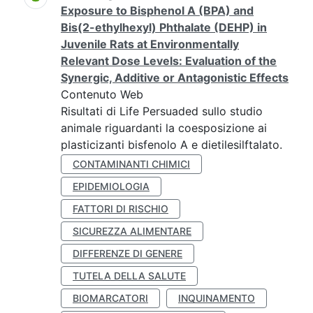
Exposure to Bisphenol A (BPA) and
Bis(2-ethylhexyl) Phthalate (DEHP) in
Juvenile Rats at Environmentally
Relevant Dose Levels: Evaluation of the
Synergic, Additive or Antagonistic Effects
Contenuto Web
Risultati di Life Persuaded sullo studio
animale riguardanti la coesposizione ai
plasticizanti bisfenolo A e dietilesilftalato.
CONTAMINANTI CHIMICI
EPIDEMIOLOGIA
FATTORI DI RISCHIO
SICUREZZA ALIMENTARE
DIFFERENZE DI GENERE
TUTELA DELLA SALUTE
BIOMARCATORI
INQUINAMENTO