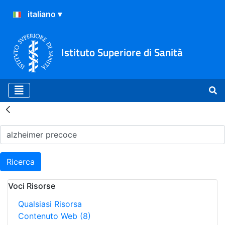
Istituto Superiore di Sanità
Risultati della Ricerca - H
Ricerca
Voci Risorse
Qualsiasi Risorsa
Contenuto Web
(8)