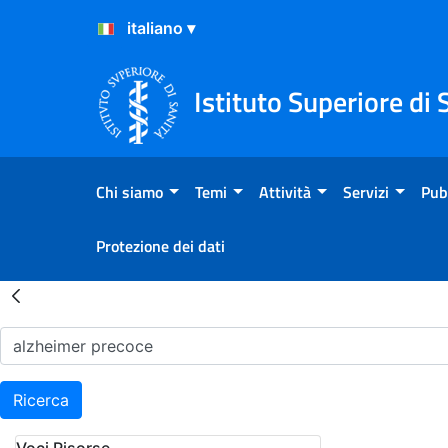
Salta al Contenuto
Salta al Footer
Istituto Superiore di 
Chi siamo
Temi
Attività
Servizi
Pub
Protezione dei dati
Risultati della Ricerca - H
Ricerca