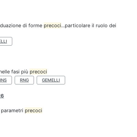
ividuazione di forme
precoci
...particolare il ruolo dei
LLI
nelle fasi più
precoci
INS
RNG
GEMELLI
26
 o parametri
precoci