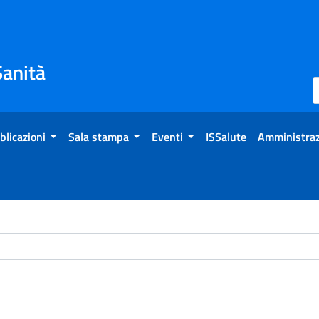
Sanità
blicazioni
Sala stampa
Eventi
ISSalute
Amministraz
ome