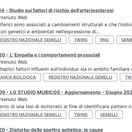
4 - Studio sui fattori di rischio dell'arteriosclerosi
ntenuto Web
iferici sono associati a cambiamenti strutturali e che l’ind
tori genetici e ambientali nell’espressione di...
REGISTRO NAZIONALE GEMELLI
TWINS
RNG
GEME
0 - L’ Empatia e i comportamenti prosociali
ntenuto Web
teplici fattori influenti sull’individuo sia in ambito familiare 
BANCA BIOLOGICA
REGISTRO NAZIONALE GEMELLI
TW
09 - LO STUDIO MUBICOS - Aggiornamento - Giugno 20
ntenuto Web
terno di una tesi di dottorato al fine di identificare pattern
REGISTRO NAZIONALE GEMELLI
TWINS
GEMELLI
0 - Disturbo dello spettro autistico: le cause