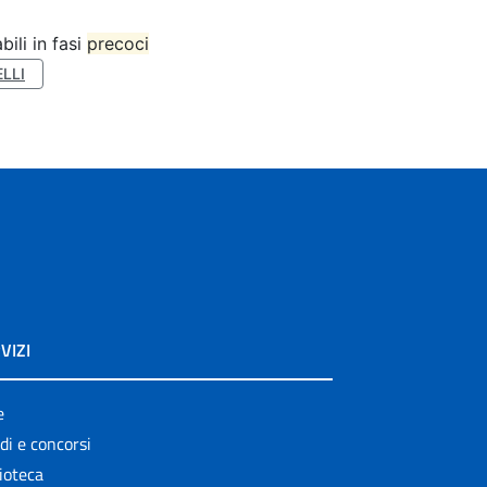
bili in fasi
precoci
LLI
VIZI
e
di e concorsi
ioteca