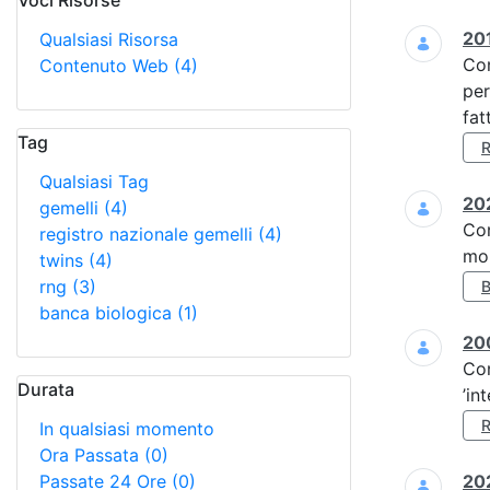
Voci Risorse
Ricerca
201
Qualsiasi Risorsa
Co
Contenuto Web
(4)
per
fat
Tag
Qualsiasi Tag
202
gemelli
(4)
Co
registro nazionale gemelli
(4)
mol
twins
(4)
rng
(3)
banca biologica
(1)
20
Co
Durata
’in
In qualsiasi momento
Ora Passata
(0)
Passate 24 Ore
(0)
202