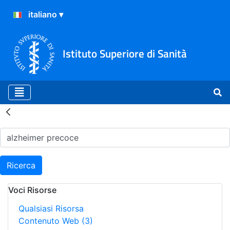
Istituto Superiore di Sanità
Risultati della Ricerca - H
Ricerca
Voci Risorse
Qualsiasi Risorsa
Contenuto Web
(3)