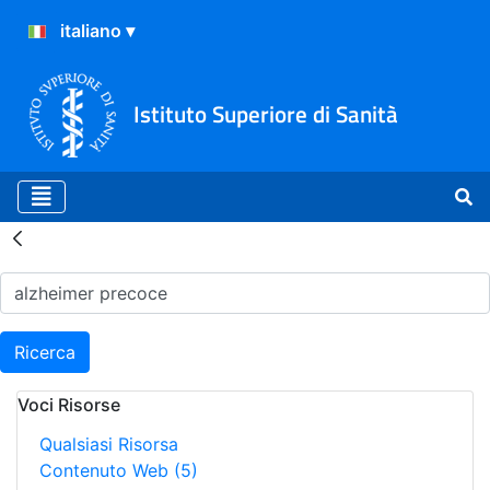
Istituto Superiore di Sanità
Risultati della Ricerca - H
Ricerca
Voci Risorse
Qualsiasi Risorsa
Contenuto Web
(5)