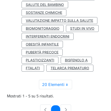
SALUTE DEL BAMBINO
SOSTANZE CHIMICHE
VALUTAZIONE IMPATTO SULLA SALUTE
BIOMONITORAGGIO
STUDI IN VIVO
INTERFERENTI ENDOCRINI
OBESITÀ INFANTILE
PUBERTÀ PRECOCE
PLASTICIZZANTI
BISFENOLO A
FTALATI
TELARCA PREMATURO
20 Elementi
Mostrati 1 - 5 su 5 risultati.
Pagina
1