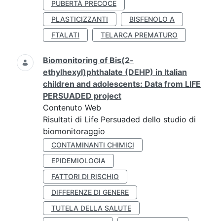
PUBERTÀ PRECOCE
PLASTICIZZANTI
BISFENOLO A
FTALATI
TELARCA PREMATURO
Biomonitoring of Bis(2-
ethylhexyl)phthalate (DEHP) in Italian
children and adolescents: Data from LIFE
PERSUADED project
Contenuto Web
Risultati di Life Persuaded dello studio di
biomonitoraggio
CONTAMINANTI CHIMICI
EPIDEMIOLOGIA
FATTORI DI RISCHIO
DIFFERENZE DI GENERE
TUTELA DELLA SALUTE