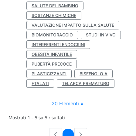
SALUTE DEL BAMBINO
SOSTANZE CHIMICHE
VALUTAZIONE IMPATTO SULLA SALUTE
BIOMONITORAGGIO
STUDI IN VIVO
INTERFERENTI ENDOCRINI
OBESITÀ INFANTILE
PUBERTÀ PRECOCE
PLASTICIZZANTI
BISFENOLO A
FTALATI
TELARCA PREMATURO
20 Elementi
Mostrati 1 - 5 su 5 risultati.
Pagina
1