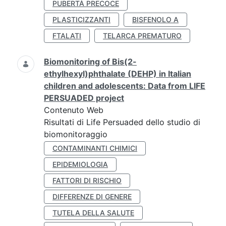
PUBERTÀ PRECOCE
PLASTICIZZANTI
BISFENOLO A
FTALATI
TELARCA PREMATURO
Biomonitoring of Bis(2-
ethylhexyl)phthalate (DEHP) in Italian
children and adolescents: Data from LIFE
PERSUADED project
Contenuto Web
Risultati di Life Persuaded dello studio di
biomonitoraggio
CONTAMINANTI CHIMICI
EPIDEMIOLOGIA
FATTORI DI RISCHIO
DIFFERENZE DI GENERE
TUTELA DELLA SALUTE