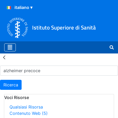
Istituto Superiore di Sanità
Risultati della Ricerca - H
Ricerca
Voci Risorse
Qualsiasi Risorsa
Contenuto Web
(5)