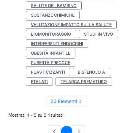
SALUTE DEL BAMBINO
SOSTANZE CHIMICHE
VALUTAZIONE IMPATTO SULLA SALUTE
BIOMONITORAGGIO
STUDI IN VIVO
INTERFERENTI ENDOCRINI
OBESITÀ INFANTILE
PUBERTÀ PRECOCE
PLASTICIZZANTI
BISFENOLO A
FTALATI
TELARCA PREMATURO
20 Elementi
Mostrati 1 - 5 su 5 risultati.
Pagina
1