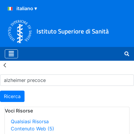
Istituto Superiore di Sanità
Risultati della Ricerca - H
Ricerca
Voci Risorse
Qualsiasi Risorsa
Contenuto Web
(5)