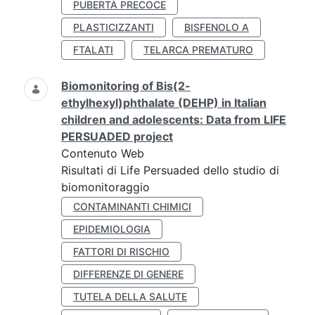
PUBERTÀ PRECOCE
PLASTICIZZANTI
BISFENOLO A
FTALATI
TELARCA PREMATURO
Biomonitoring of Bis(2-
ethylhexyl)phthalate (DEHP) in Italian
children and adolescents: Data from LIFE
PERSUADED project
Contenuto Web
Risultati di Life Persuaded dello studio di
biomonitoraggio
CONTAMINANTI CHIMICI
EPIDEMIOLOGIA
FATTORI DI RISCHIO
DIFFERENZE DI GENERE
TUTELA DELLA SALUTE