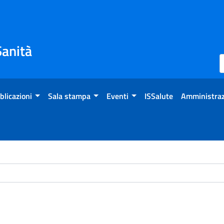
Sanità
blicazioni
Sala stampa
Eventi
ISSalute
Amministraz
ome