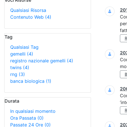
Voci Risorse
Ricerca
201
Qualsiasi Risorsa
Co
Contenuto Web
(4)
per
fat
Tag
Qualsiasi Tag
202
gemelli
(4)
Co
registro nazionale gemelli
(4)
mol
twins
(4)
rng
(3)
banca biologica
(1)
20
Co
Durata
’in
In qualsiasi momento
Ora Passata
(0)
Passate 24 Ore
(0)
202