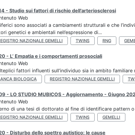
4 - Studio sui fattori di rischio dell'arteriosclerosi
ntenuto Web
iferici sono associati a cambiamenti strutturali e che l’ind
tori genetici e ambientali nell’espressione di...
REGISTRO NAZIONALE GEMELLI
TWINS
RNG
GEME
0 - L’ Empatia e i comportamenti prosociali
ntenuto Web
teplici fattori influenti sull’individuo sia in ambito familiare 
BANCA BIOLOGICA
REGISTRO NAZIONALE GEMELLI
TW
09 - LO STUDIO MUBICOS - Aggiornamento - Giugno 20
ntenuto Web
terno di una tesi di dottorato al fine di identificare pattern
REGISTRO NAZIONALE GEMELLI
TWINS
GEMELLI
0 - Disturbo dello spettro autistico: le cause