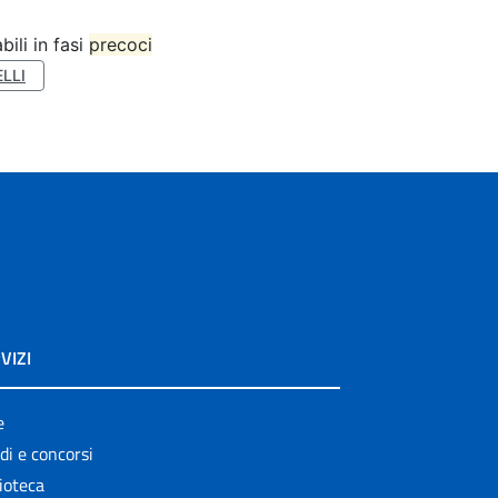
bili in fasi
precoci
LLI
VIZI
e
di e concorsi
ioteca