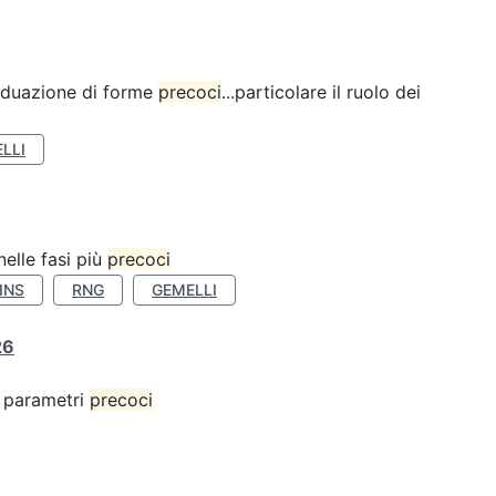
ividuazione di forme
precoci
...particolare il ruolo dei
LLI
nelle fasi più
precoci
INS
RNG
GEMELLI
26
 o parametri
precoci