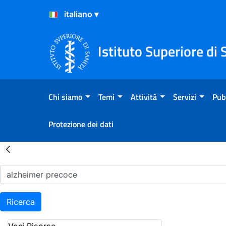
Salta al Contenuto
Salta al Footer
Istituto Superiore di 
Chi siamo
Temi
Attività
Servizi
Pub
Protezione dei dati
Risultati della Ricerca - H
Ricerca