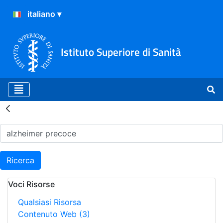
Istituto Superiore di Sanità
Risultati della Ricerca - H
Ricerca
Voci Risorse
Qualsiasi Risorsa
Contenuto Web
(3)