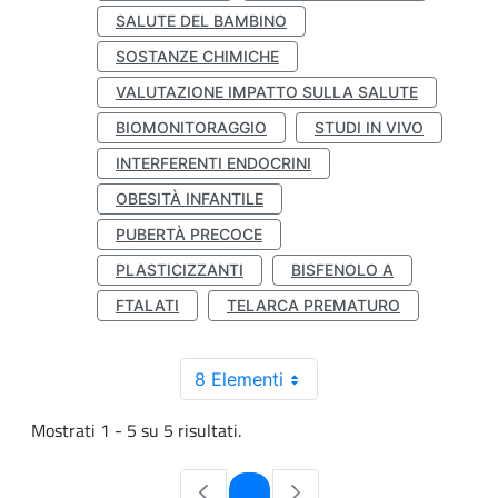
SALUTE DEL BAMBINO
SOSTANZE CHIMICHE
VALUTAZIONE IMPATTO SULLA SALUTE
BIOMONITORAGGIO
STUDI IN VIVO
INTERFERENTI ENDOCRINI
OBESITÀ INFANTILE
PUBERTÀ PRECOCE
PLASTICIZZANTI
BISFENOLO A
FTALATI
TELARCA PREMATURO
8 Elementi
Mostrati 1 - 5 su 5 risultati.
Pagina
1