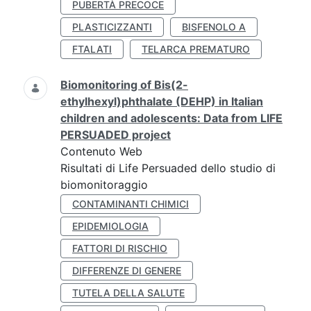
PUBERTÀ PRECOCE
PLASTICIZZANTI
BISFENOLO A
FTALATI
TELARCA PREMATURO
Biomonitoring of Bis(2-
ethylhexyl)phthalate (DEHP) in Italian
children and adolescents: Data from LIFE
PERSUADED project
Contenuto Web
Risultati di Life Persuaded dello studio di
biomonitoraggio
CONTAMINANTI CHIMICI
EPIDEMIOLOGIA
FATTORI DI RISCHIO
DIFFERENZE DI GENERE
TUTELA DELLA SALUTE