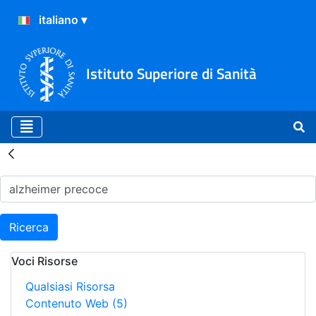
Istituto Superiore di Sanità
Risultati della Ricerca - H
Ricerca
Voci Risorse
Qualsiasi Risorsa
Contenuto Web
(5)