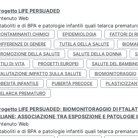
 progetto LIFE PERSUADED
ntenuto Web
aboliti e di BPA e patologie infantili quali telarca prematu
CONTAMINANTI CHIMICI
EPIDEMIOLOGIA
FATTORI DI R
IFFERENZE DI GENERE
TUTELA DELLA SALUTE
BIOMA
PROMOZIONE DELLA SALUTE
SALUTE DELLA DONNA
S
TILI DI VITA
PROGETTI EUROPEI
SALUTE DEL BAMBIN
VALUTAZIONE IMPATTO SULLA SALUTE
BIOMONITORAGGIO
BESITÀ INFANTILE
PUBERTÀ PRECOCE
PLASTICIZZAN
TELARCA PREMATURO
 progetto LIFE PERSUADED: BIOMONITORAGGIO DI FTALA
ALIANE: ASSOCIAZIONE TRA ESPOSIZIONE E PATOLOGIE I
ntenuto Web
aboliti e di BPA e patologie infantili quali telarca prematu