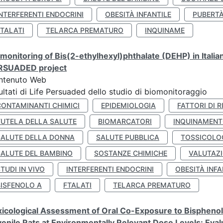
NTERFERENTI ENDOCRINI
OBESITÀ INFANTILE
PUBERT
FTALATI
TELARCA PREMATURO
INQUINAME
monitoring of Bis(2-ethylhexyl)phthalate (DEHP) in Italia
RSUADED project
ntenuto Web
ultati di Life Persuaded dello studio di biomonitoraggio
CONTAMINANTI CHIMICI
EPIDEMIOLOGIA
FATTORI DI R
TUTELA DELLA SALUTE
BIOMARCATORI
INQUINAMEN
SALUTE DELLA DONNA
SALUTE PUBBLICA
TOSSICOLO
SALUTE DEL BAMBINO
SOSTANZE CHIMICHE
VALUTAZI
TUDI IN VIVO
INTERFERENTI ENDOCRINI
OBESITÀ INFA
BISFENOLO A
FTALATI
TELARCA PREMATURO
icological Assessment of Oral Co-Exposure to Bisphenol 
enile Rats at Environmentally Relevant Dose Levels: Evalu