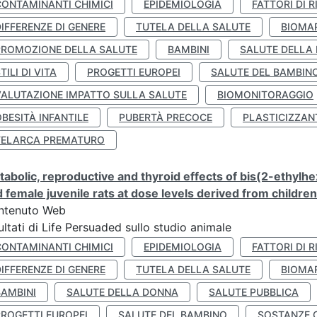
CONTAMINANTI CHIMICI
EPIDEMIOLOGIA
FATTORI DI R
IFFERENZE DI GENERE
TUTELA DELLA SALUTE
BIOMA
PROMOZIONE DELLA SALUTE
BAMBINI
SALUTE DELLA
TILI DI VITA
PROGETTI EUROPEI
SALUTE DEL BAMBIN
VALUTAZIONE IMPATTO SULLA SALUTE
BIOMONITORAGGIO
BESITÀ INFANTILE
PUBERTÀ PRECOCE
PLASTICIZZAN
TELARCA PREMATURO
abolic, reproductive and thyroid effects of bis(2-ethylhe
 female juvenile rats at dose levels derived from childre
ntenuto Web
ultati di Life Persuaded sullo studio animale
CONTAMINANTI CHIMICI
EPIDEMIOLOGIA
FATTORI DI R
IFFERENZE DI GENERE
TUTELA DELLA SALUTE
BIOMA
BAMBINI
SALUTE DELLA DONNA
SALUTE PUBBLICA
PROGETTI EUROPEI
SALUTE DEL BAMBINO
SOSTANZE 