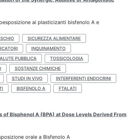
coesposizione ai plasticizanti bisfenolo A e
ISCHIO
SICUREZZA ALIMENTARE
RCATORI
INQUINAMENTO
ALUTE PUBBLICA
TOSSICOLOGIA
O
SOSTANZE CHIMICHE
STUDI IN VIVO
INTERFERENTI ENDOCRINI
TI
BISFENOLO A
FTALATI
ts of Bisphenol A (BPA) at Dose Levels Derived From
esposizione orale a Bisfenolo A