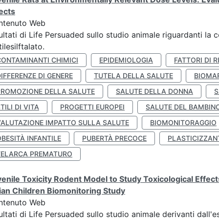
ects
ntenuto Web
ultati di Life Persuaded sullo studio animale riguardanti la 
tilesilftalato.
CONTAMINANTI CHIMICI
EPIDEMIOLOGIA
FATTORI DI R
IFFERENZE DI GENERE
TUTELA DELLA SALUTE
BIOMA
PROMOZIONE DELLA SALUTE
SALUTE DELLA DONNA
S
TILI DI VITA
PROGETTI EUROPEI
SALUTE DEL BAMBIN
VALUTAZIONE IMPATTO SULLA SALUTE
BIOMONITORAGGIO
BESITÀ INFANTILE
PUBERTÀ PRECOCE
PLASTICIZZAN
TELARCA PREMATURO
enile Toxicity Rodent Model to Study Toxicological Effec
lian Children Biomonitoring Study
ntenuto Web
ultati di Life Persuaded sullo studio animale derivanti dall'