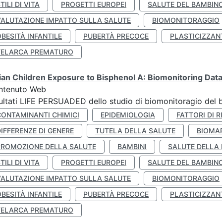
TILI DI VITA
PROGETTI EUROPEI
SALUTE DEL BAMBIN
VALUTAZIONE IMPATTO SULLA SALUTE
BIOMONITORAGGIO
BESITÀ INFANTILE
PUBERTÀ PRECOCE
PLASTICIZZAN
TELARCA PREMATURO
lian Children Exposure to Bisphenol A: Biomonitoring Da
ntenuto Web
ultati LIFE PERSUADED dello studio di biomonitoragio del 
CONTAMINANTI CHIMICI
EPIDEMIOLOGIA
FATTORI DI R
IFFERENZE DI GENERE
TUTELA DELLA SALUTE
BIOMA
PROMOZIONE DELLA SALUTE
BAMBINI
SALUTE DELLA
TILI DI VITA
PROGETTI EUROPEI
SALUTE DEL BAMBIN
VALUTAZIONE IMPATTO SULLA SALUTE
BIOMONITORAGGIO
BESITÀ INFANTILE
PUBERTÀ PRECOCE
PLASTICIZZAN
TELARCA PREMATURO