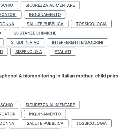
ISCHIO
SICUREZZA ALIMENTARE
RCATORI
INQUINAMENTO
 DONNA
SALUTE PUBBLICA
TOSSICOLOGIA
O
SOSTANZE CHIMICHE
STUDI IN VIVO
INTERFERENTI ENDOCRINI
TI
BISFENOLO A
FTALATI
henol A biomonitoring in Italian mother-child pairs
ISCHIO
SICUREZZA ALIMENTARE
RCATORI
INQUINAMENTO
 DONNA
SALUTE PUBBLICA
TOSSICOLOGIA