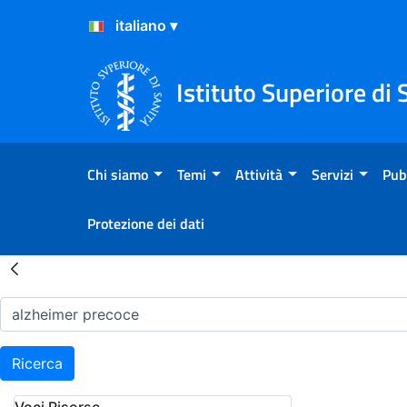
Salta al Contenuto
Salta al Footer
Istituto Superiore di 
Chi siamo
Temi
Attività
Servizi
Pub
Protezione dei dati
Risultati della Ricerca - H
Ricerca