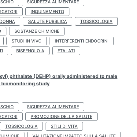
ISCHIO
SICUREZZA ALIMENTARE
RCATORI
INQUINAMENTO
 DONNA
SALUTE PUBBLICA
TOSSICOLOGIA
O
SOSTANZE CHIMICHE
STUDI IN VIVO
INTERFERENTI ENDOCRINI
TI
BISFENOLO A
FTALATI
xyl) phthalate (DEHP) orally administered to male
n biomonitoring study
ISCHIO
SICUREZZA ALIMENTARE
RCATORI
PROMOZIONE DELLA SALUTE
TOSSICOLOGIA
STILI DI VITA
CHIMICHE
VALUTAZIONE IMPATTO SULLA SALUTE