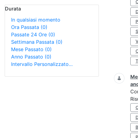
Durata
D
In qualsiasi momento
Ora Passata
(0)
S
Passate 24 Ore
(0)
Settimana Passata
(0)
Mese Passato
(0)
O
Anno Passato
(0)
Intervallo Personalizzato…
Met
and
Co
Ris
D