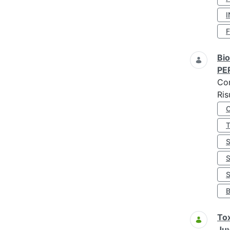
I
Bio
PE
Co
Ris
S
Tox
Juv