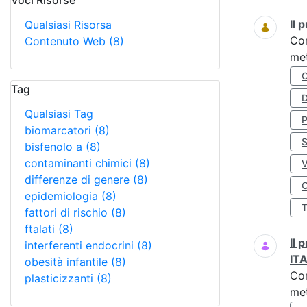
Voci Risorse
Ricerca
Il
Qualsiasi Risorsa
Co
Contenuto Web
(8)
met
Tag
D
Qualsiasi Tag
biomarcatori
(8)
S
bisfenolo a
(8)
contaminanti chimici
(8)
differenze di genere
(8)
O
epidemiologia
(8)
fattori di rischio
(8)
ftalati
(8)
Il
interferenti endocrini
(8)
IT
obesità infantile
(8)
Co
plasticizzanti
(8)
met