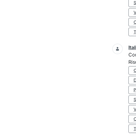
S
O
Ita
Co
Ris
D
S
O