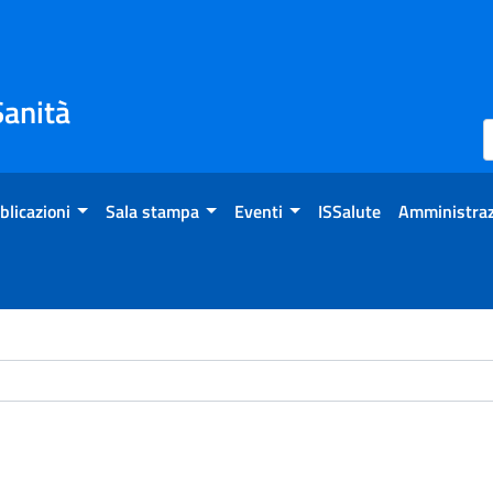
Sanità
blicazioni
Sala stampa
Eventi
ISSalute
Amministraz
ome