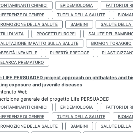
CONTAMINANTI CHIMICI
EPIDEMIOLOGIA
FATTORI DI R
IFFERENZE DI GENERE
TUTELA DELLA SALUTE
BIOMA
PROMOZIONE DELLA SALUTE
BAMBINI
SALUTE DELLA
TILI DI VITA
PROGETTI EUROPEI
SALUTE DEL BAMBIN
VALUTAZIONE IMPATTO SULLA SALUTE
BIOMONITORAGGIO
BESITÀ INFANTILE
PUBERTÀ PRECOCE
PLASTICIZZAN
TELARCA PREMATURO
 LIFE PERSUADED project approach on phthalates and bisp
king exposure and juvenile diseases
ntenuto Web
crizione generale del progetto Life PERSUADED
CONTAMINANTI CHIMICI
EPIDEMIOLOGIA
FATTORI DI R
IFFERENZE DI GENERE
TUTELA DELLA SALUTE
BIOMA
PROMOZIONE DELLA SALUTE
BAMBINI
SALUTE DELLA