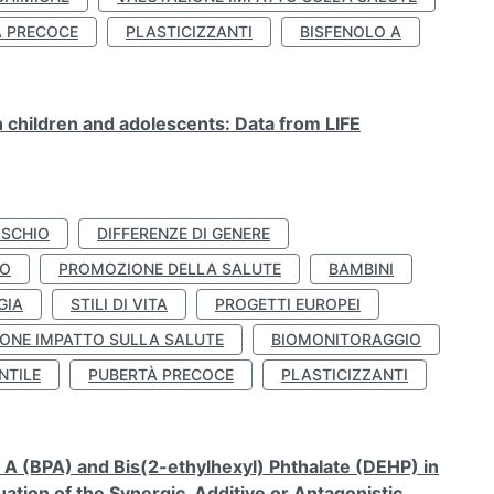
À PRECOCE
PLASTICIZZANTI
BISFENOLO A
n children and adolescents: Data from LIFE
ISCHIO
DIFFERENZE DI GENERE
TO
PROMOZIONE DELLA SALUTE
BAMBINI
GIA
STILI DI VITA
PROGETTI EUROPEI
ONE IMPATTO SULLA SALUTE
BIOMONITORAGGIO
NTILE
PUBERTÀ PRECOCE
PLASTICIZZANTI
A (BPA) and Bis(2-ethylhexyl) Phthalate (DEHP) in
ation of the Synergic, Additive or Antagonistic