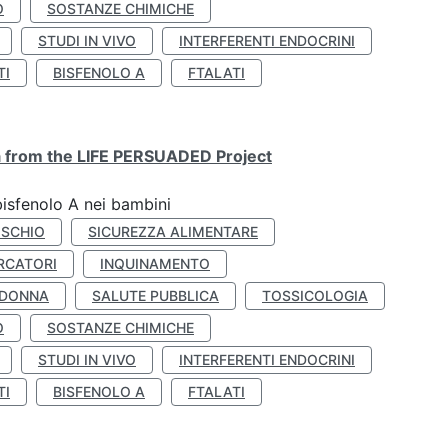
O
SOSTANZE CHIMICHE
STUDI IN VIVO
INTERFERENTI ENDOCRINI
TI
BISFENOLO A
FTALATI
ta from the LIFE PERSUADED Project
bisfenolo A nei bambini
ISCHIO
SICUREZZA ALIMENTARE
RCATORI
INQUINAMENTO
 DONNA
SALUTE PUBBLICA
TOSSICOLOGIA
O
SOSTANZE CHIMICHE
STUDI IN VIVO
INTERFERENTI ENDOCRINI
TI
BISFENOLO A
FTALATI