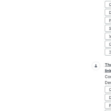
D
S
O
The
lin
Co
Des
D