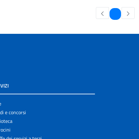
Pagina
1
VIZI
e
di e concorsi
ioteca
ocini
ffe dei servizi a terzi