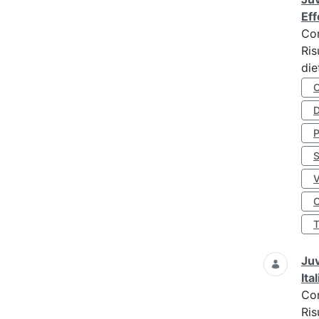
Eff
Co
Ris
die
D
S
O
Juv
Ita
Co
Ris