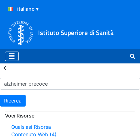
Istituto Superiore di Sanità
Risultati della Ricerca - H
Ricerca
Voci Risorse
Qualsiasi Risorsa
Contenuto Web
(4)