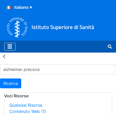
Istituto Superiore di Sanità
Risultati della Ricerca - H
Ricerca
Voci Risorse
Qualsiasi Risorsa
Contenuto Web
(1)