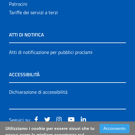
Patrocini
Tariffe dei servizi a terzi
ATTI DI NOTIFICA
Atti di notificazione per pubblici proclami
ACCESSIBILITÀ
Dichiarazione di accessibilità
Seguici su:
Utilizziamo i cookie per essere sicuri che tu
Acconsento
Accessibilità: form di segnalazione di prima istanza per
possa avere la migliore esperienza sul