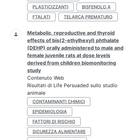
PLASTICIZZANTI
BISFENOLO A
FTALATI
TELARCA PREMATURO
Metabolic, reproductive and thyroid
effects of bis(2-ethylhexyl) phthalate
(DEHP) orally administered to male and
female juvenile rats at dose levels
derived from children biomonitoring
study
Contenuto Web
Risultati di Life Persuaded sullo studio
animale
CONTAMINANTI CHIMICI
EPIDEMIOLOGIA
FATTORI DI RISCHIO
SICUREZZA ALIMENTARE