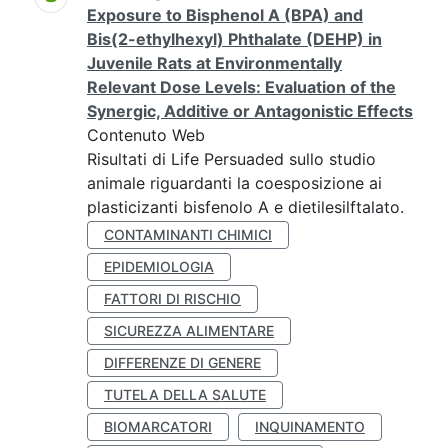
Exposure to Bisphenol A (BPA) and
Bis(2-ethylhexyl) Phthalate (DEHP) in
Juvenile Rats at Environmentally
Relevant Dose Levels: Evaluation of the
Synergic, Additive or Antagonistic Effects
Contenuto Web
Risultati di Life Persuaded sullo studio
animale riguardanti la coesposizione ai
plasticizanti bisfenolo A e dietilesilftalato.
CONTAMINANTI CHIMICI
EPIDEMIOLOGIA
FATTORI DI RISCHIO
SICUREZZA ALIMENTARE
DIFFERENZE DI GENERE
TUTELA DELLA SALUTE
BIOMARCATORI
INQUINAMENTO