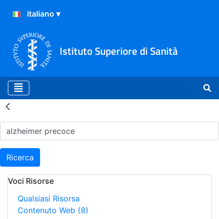
Istituto Superiore di Sanità
Risultati della Ricerca - H
Ricerca
Voci Risorse
Qualsiasi Risorsa
Contenuto Web
(8)