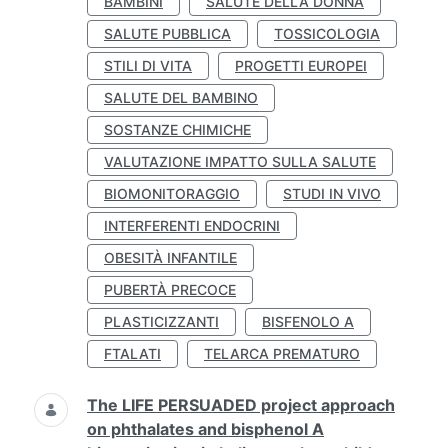
BAMBINI
SALUTE DELLA DONNA
SALUTE PUBBLICA
TOSSICOLOGIA
STILI DI VITA
PROGETTI EUROPEI
SALUTE DEL BAMBINO
SOSTANZE CHIMICHE
VALUTAZIONE IMPATTO SULLA SALUTE
BIOMONITORAGGIO
STUDI IN VIVO
INTERFERENTI ENDOCRINI
OBESITÀ INFANTILE
PUBERTÀ PRECOCE
PLASTICIZZANTI
BISFENOLO A
FTALATI
TELARCA PREMATURO
The LIFE PERSUADED project approach
on phthalates and bisphenol A