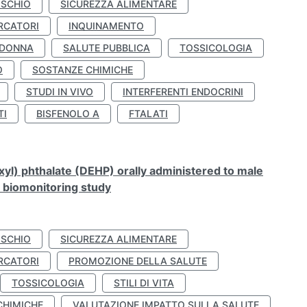
ISCHIO
SICUREZZA ALIMENTARE
RCATORI
INQUINAMENTO
 DONNA
SALUTE PUBBLICA
TOSSICOLOGIA
O
SOSTANZE CHIMICHE
STUDI IN VIVO
INTERFERENTI ENDOCRINI
TI
BISFENOLO A
FTALATI
xyl) phthalate (DEHP) orally administered to male
n biomonitoring study
ISCHIO
SICUREZZA ALIMENTARE
RCATORI
PROMOZIONE DELLA SALUTE
TOSSICOLOGIA
STILI DI VITA
CHIMICHE
VALUTAZIONE IMPATTO SULLA SALUTE