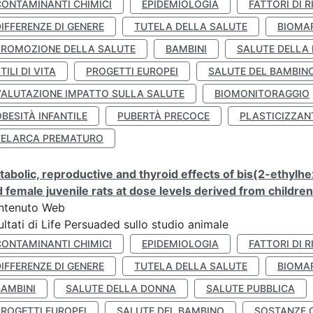
CONTAMINANTI CHIMICI
EPIDEMIOLOGIA
FATTORI DI R
IFFERENZE DI GENERE
TUTELA DELLA SALUTE
BIOMA
PROMOZIONE DELLA SALUTE
BAMBINI
SALUTE DELLA
TILI DI VITA
PROGETTI EUROPEI
SALUTE DEL BAMBIN
VALUTAZIONE IMPATTO SULLA SALUTE
BIOMONITORAGGIO
BESITÀ INFANTILE
PUBERTÀ PRECOCE
PLASTICIZZAN
TELARCA PREMATURO
abolic, reproductive and thyroid effects of bis(2-ethylhe
 female juvenile rats at dose levels derived from childre
ntenuto Web
ultati di Life Persuaded sullo studio animale
CONTAMINANTI CHIMICI
EPIDEMIOLOGIA
FATTORI DI R
IFFERENZE DI GENERE
TUTELA DELLA SALUTE
BIOMA
BAMBINI
SALUTE DELLA DONNA
SALUTE PUBBLICA
PROGETTI EUROPEI
SALUTE DEL BAMBINO
SOSTANZE 