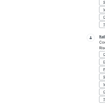
S
O
Ita
Co
Ris
D
S
O