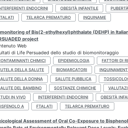
NTERFERENTI ENDOCRINI
OBESITÀ INFANTILE
PUBERT
FTALATI
TELARCA PREMATURO
INQUINAME
monitoring of Bis(2-ethylhexyl)phthalate (DEHP) in Italia
RSUADED project
ntenuto Web
ultati di Life Persuaded dello studio di biomonitoraggio
CONTAMINANTI CHIMICI
EPIDEMIOLOGIA
FATTORI DI R
TUTELA DELLA SALUTE
BIOMARCATORI
INQUINAMEN
SALUTE DELLA DONNA
SALUTE PUBBLICA
TOSSICOLO
SALUTE DEL BAMBINO
SOSTANZE CHIMICHE
VALUTAZI
TUDI IN VIVO
INTERFERENTI ENDOCRINI
OBESITÀ INFA
BISFENOLO A
FTALATI
TELARCA PREMATURO
icological Assessment of Oral Co-Exposure to Bisphenol 
enile Rats at Environmentally Relevant Dose Levels: Evalu