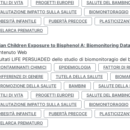
TILI DI VITA
PROGETTI EUROPEI
SALUTE DEL BAMBIN
VALUTAZIONE IMPATTO SULLA SALUTE
BIOMONITORAGGIO
BESITÀ INFANTILE
PUBERTÀ PRECOCE
PLASTICIZZAN
TELARCA PREMATURO
lian Children Exposure to Bisphenol A: Biomonitoring Da
ntenuto Web
ultati LIFE PERSUADED dello studio di biomonitoragio del 
CONTAMINANTI CHIMICI
EPIDEMIOLOGIA
FATTORI DI R
IFFERENZE DI GENERE
TUTELA DELLA SALUTE
BIOMA
PROMOZIONE DELLA SALUTE
BAMBINI
SALUTE DELLA
TILI DI VITA
PROGETTI EUROPEI
SALUTE DEL BAMBIN
VALUTAZIONE IMPATTO SULLA SALUTE
BIOMONITORAGGIO
BESITÀ INFANTILE
PUBERTÀ PRECOCE
PLASTICIZZAN
TELARCA PREMATURO