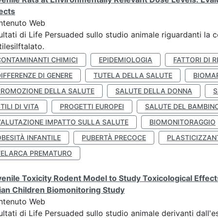
ects
ntenuto Web
ultati di Life Persuaded sullo studio animale riguardanti la 
tilesilftalato.
CONTAMINANTI CHIMICI
EPIDEMIOLOGIA
FATTORI DI R
IFFERENZE DI GENERE
TUTELA DELLA SALUTE
BIOMA
PROMOZIONE DELLA SALUTE
SALUTE DELLA DONNA
S
TILI DI VITA
PROGETTI EUROPEI
SALUTE DEL BAMBIN
VALUTAZIONE IMPATTO SULLA SALUTE
BIOMONITORAGGIO
BESITÀ INFANTILE
PUBERTÀ PRECOCE
PLASTICIZZAN
TELARCA PREMATURO
enile Toxicity Rodent Model to Study Toxicological Effec
lian Children Biomonitoring Study
ntenuto Web
ultati di Life Persuaded sullo studio animale derivanti dall'