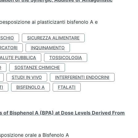
coesposizione ai plasticizanti bisfenolo A e
ISCHIO
SICUREZZA ALIMENTARE
RCATORI
INQUINAMENTO
ALUTE PUBBLICA
TOSSICOLOGIA
O
SOSTANZE CHIMICHE
STUDI IN VIVO
INTERFERENTI ENDOCRINI
TI
BISFENOLO A
FTALATI
ts of Bisphenol A (BPA) at Dose Levels Derived From
esposizione orale a Bisfenolo A