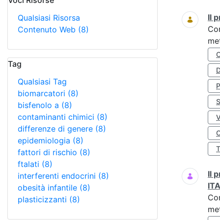
Voci Risorse
Ricerca
Il
Qualsiasi Risorsa
Co
Contenuto Web
(8)
met
Tag
D
Qualsiasi Tag
biomarcatori
(8)
S
bisfenolo a
(8)
contaminanti chimici
(8)
differenze di genere
(8)
O
epidemiologia
(8)
fattori di rischio
(8)
ftalati
(8)
Il
interferenti endocrini
(8)
IT
obesità infantile
(8)
Co
plasticizzanti
(8)
met