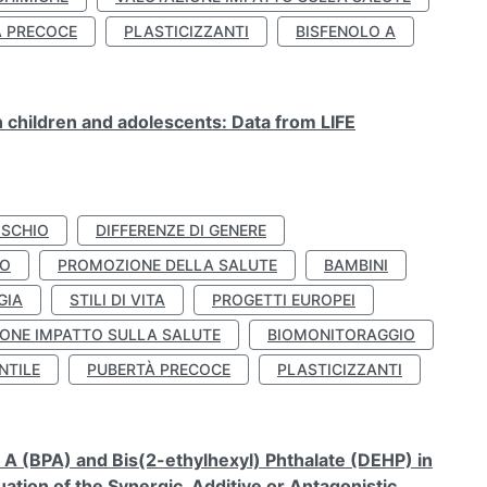
À PRECOCE
PLASTICIZZANTI
BISFENOLO A
n children and adolescents: Data from LIFE
ISCHIO
DIFFERENZE DI GENERE
TO
PROMOZIONE DELLA SALUTE
BAMBINI
GIA
STILI DI VITA
PROGETTI EUROPEI
ONE IMPATTO SULLA SALUTE
BIOMONITORAGGIO
NTILE
PUBERTÀ PRECOCE
PLASTICIZZANTI
A (BPA) and Bis(2-ethylhexyl) Phthalate (DEHP) in
ation of the Synergic, Additive or Antagonistic