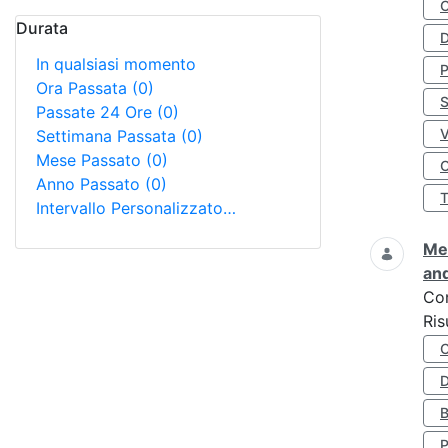
Durata
D
In qualsiasi momento
Ora Passata
(0)
S
Passate 24 Ore
(0)
Settimana Passata
(0)
Mese Passato
(0)
O
Anno Passato
(0)
Intervallo Personalizzato…
Met
and
Co
Ris
D