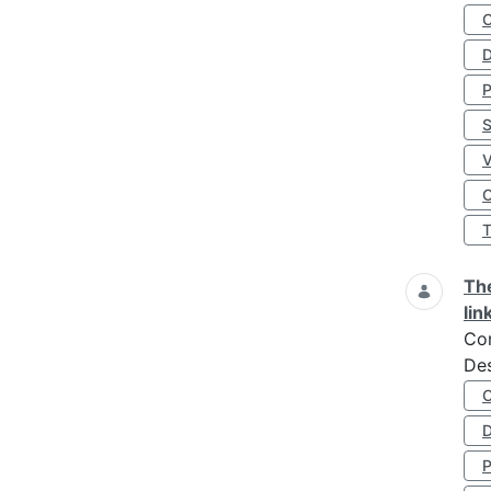
D
S
O
The
lin
Co
Des
D