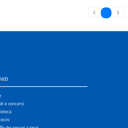
Pagina
1
VIZI
e
di e concorsi
ioteca
ocini
ffe dei servizi a terzi