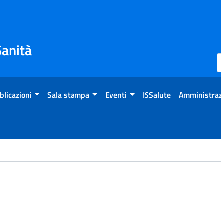
Sanità
blicazioni
Sala stampa
Eventi
ISSalute
Amministraz
ome