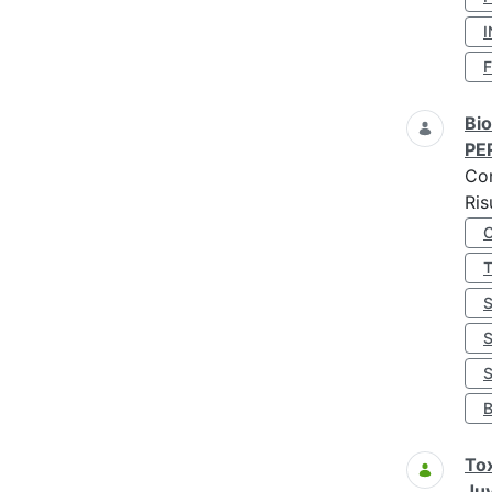
I
Bio
PE
Co
Ris
S
Tox
Juv