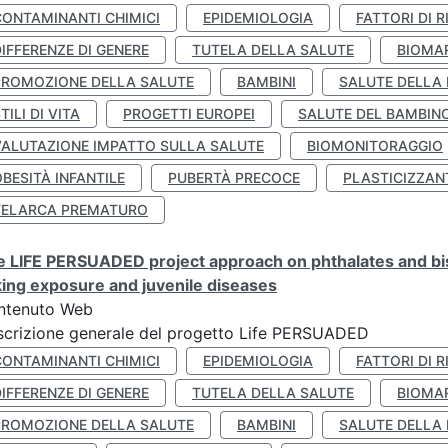
CONTAMINANTI CHIMICI
EPIDEMIOLOGIA
FATTORI DI R
IFFERENZE DI GENERE
TUTELA DELLA SALUTE
BIOMA
PROMOZIONE DELLA SALUTE
BAMBINI
SALUTE DELLA
TILI DI VITA
PROGETTI EUROPEI
SALUTE DEL BAMBIN
VALUTAZIONE IMPATTO SULLA SALUTE
BIOMONITORAGGIO
BESITÀ INFANTILE
PUBERTÀ PRECOCE
PLASTICIZZAN
TELARCA PREMATURO
 LIFE PERSUADED project approach on phthalates and bisp
king exposure and juvenile diseases
ntenuto Web
crizione generale del progetto Life PERSUADED
CONTAMINANTI CHIMICI
EPIDEMIOLOGIA
FATTORI DI R
IFFERENZE DI GENERE
TUTELA DELLA SALUTE
BIOMA
PROMOZIONE DELLA SALUTE
BAMBINI
SALUTE DELLA