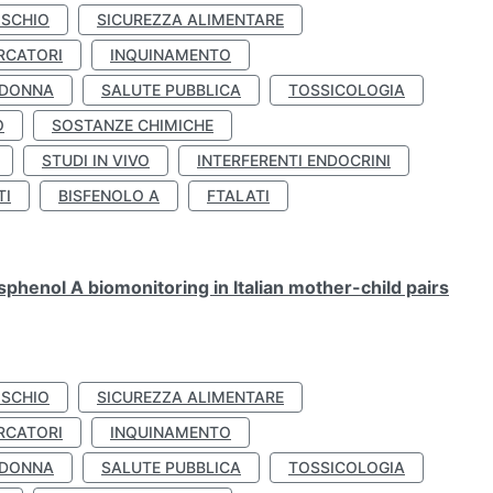
ISCHIO
SICUREZZA ALIMENTARE
RCATORI
INQUINAMENTO
 DONNA
SALUTE PUBBLICA
TOSSICOLOGIA
O
SOSTANZE CHIMICHE
STUDI IN VIVO
INTERFERENTI ENDOCRINI
TI
BISFENOLO A
FTALATI
henol A biomonitoring in Italian mother-child pairs
ISCHIO
SICUREZZA ALIMENTARE
RCATORI
INQUINAMENTO
 DONNA
SALUTE PUBBLICA
TOSSICOLOGIA