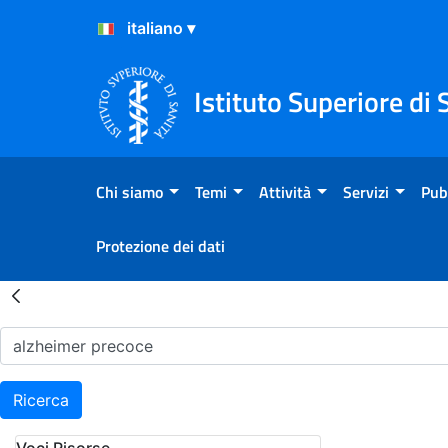
Salta al Contenuto
Salta al Footer
Istituto Superiore di 
Chi siamo
Temi
Attività
Servizi
Pub
Protezione dei dati
Risultati della Ricerca - H
Ricerca