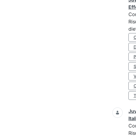
Eff
Co
Ris
die
D
S
O
Juv
Ita
Co
Ris