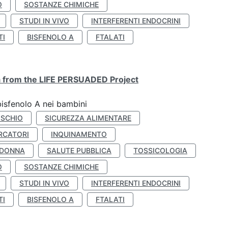
O
SOSTANZE CHIMICHE
STUDI IN VIVO
INTERFERENTI ENDOCRINI
TI
BISFENOLO A
FTALATI
ta from the LIFE PERSUADED Project
bisfenolo A nei bambini
ISCHIO
SICUREZZA ALIMENTARE
RCATORI
INQUINAMENTO
 DONNA
SALUTE PUBBLICA
TOSSICOLOGIA
O
SOSTANZE CHIMICHE
STUDI IN VIVO
INTERFERENTI ENDOCRINI
TI
BISFENOLO A
FTALATI