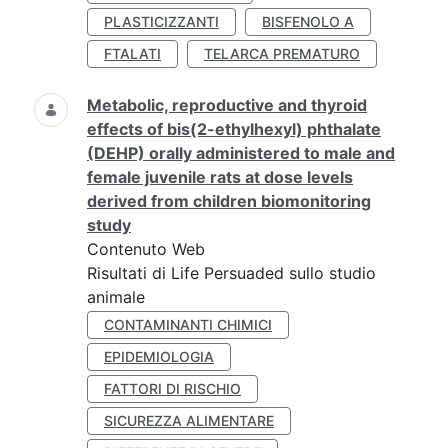
PLASTICIZZANTI
BISFENOLO A
FTALATI
TELARCA PREMATURO
Metabolic, reproductive and thyroid
effects of bis(2-ethylhexyl) phthalate
(DEHP) orally administered to male and
female juvenile rats at dose levels
derived from children biomonitoring
study
Contenuto Web
Risultati di Life Persuaded sullo studio
animale
CONTAMINANTI CHIMICI
EPIDEMIOLOGIA
FATTORI DI RISCHIO
SICUREZZA ALIMENTARE