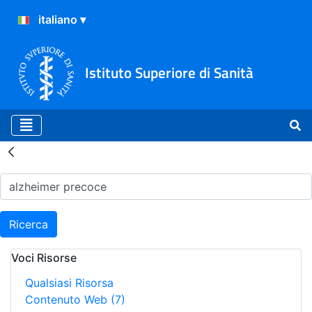
Istituto Superiore di Sanità
Risultati della Ricerca - H
Ricerca
Voci Risorse
Qualsiasi Risorsa
Contenuto Web
(7)