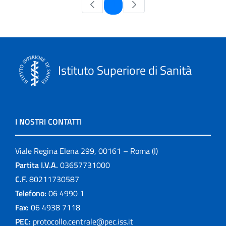
Pagina
1
Istituto Superiore di Sanità
I NOSTRI CONTATTI
Viale Regina Elena 299, 00161 – Roma (I)
Partita I.V.A.
03657731000
C.F.
80211730587
Telefono:
06 4990 1
Fax:
06 4938 7118
PEC:
protocollo.centrale@pec.iss.it