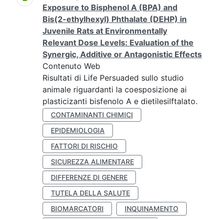
Exposure to Bisphenol A (BPA) and
Bis(2-ethylhexyl) Phthalate (DEHP) in
Juvenile Rats at Environmentally
Relevant Dose Levels: Evaluation of the
Synergic, Additive or Antagonistic Effects
Contenuto Web
Risultati di Life Persuaded sullo studio
animale riguardanti la coesposizione ai
plasticizanti bisfenolo A e dietilesilftalato.
CONTAMINANTI CHIMICI
EPIDEMIOLOGIA
FATTORI DI RISCHIO
SICUREZZA ALIMENTARE
DIFFERENZE DI GENERE
TUTELA DELLA SALUTE
BIOMARCATORI
INQUINAMENTO