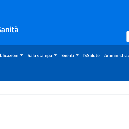
Sanità
blicazioni
Sala stampa
Eventi
ISSalute
Amministraz
ome