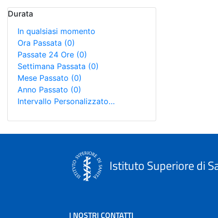
Durata
In qualsiasi momento
Ora Passata
(0)
Passate 24 Ore
(0)
Settimana Passata
(0)
Mese Passato
(0)
Anno Passato
(0)
Intervallo Personalizzato…
Istituto Superiore di S
I NOSTRI CONTATTI