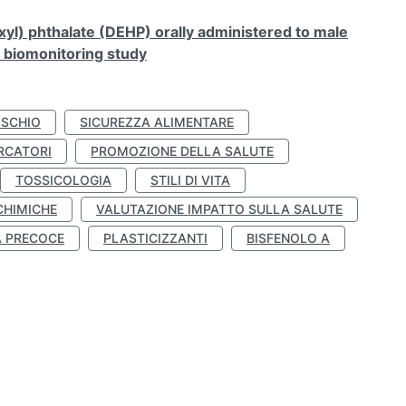
xyl) phthalate (DEHP) orally administered to male
n biomonitoring study
ISCHIO
SICUREZZA ALIMENTARE
RCATORI
PROMOZIONE DELLA SALUTE
TOSSICOLOGIA
STILI DI VITA
CHIMICHE
VALUTAZIONE IMPATTO SULLA SALUTE
À PRECOCE
PLASTICIZZANTI
BISFENOLO A