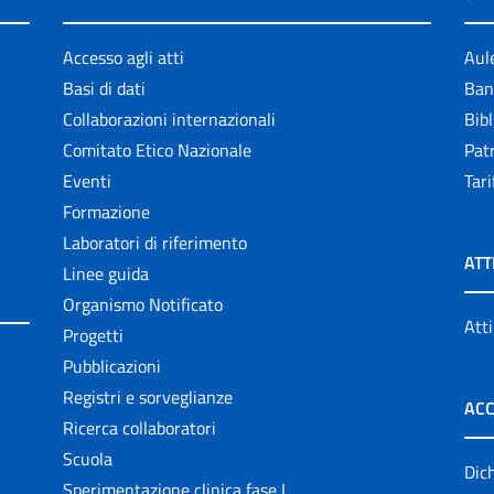
Accesso agli atti
Aul
Basi di dati
Ban
Collaborazioni internazionali
Bibl
Comitato Etico Nazionale
Patr
Eventi
Tari
Formazione
Laboratori di riferimento
ATT
Linee guida
Organismo Notificato
Atti
Progetti
Pubblicazioni
Registri e sorveglianze
ACC
Ricerca collaboratori
Scuola
Dich
Sperimentazione clinica fase I