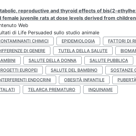
abolic, reproductive and thyroid effects of bis(2-ethylhe
 female juvenile rats at dose levels derived from childre
ntenuto Web
ultati di Life Persuaded sullo studio animale
CONTAMINANTI CHIMICI
EPIDEMIOLOGIA
FATTORI DI R
IFFERENZE DI GENERE
TUTELA DELLA SALUTE
BIOMA
BAMBINI
SALUTE DELLA DONNA
SALUTE PUBBLICA
PROGETTI EUROPEI
SALUTE DEL BAMBINO
SOSTANZE 
NTERFERENTI ENDOCRINI
OBESITÀ INFANTILE
PUBERT
FTALATI
TELARCA PREMATURO
INQUINAME