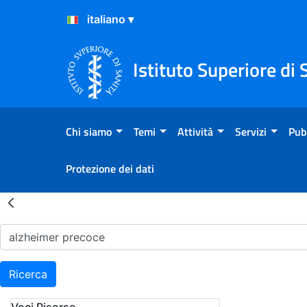
Salta al Contenuto
Salta al Footer
Istituto Superiore di 
Chi siamo
Temi
Attività
Servizi
Pub
Protezione dei dati
Risultati della Ricerca - H
Ricerca