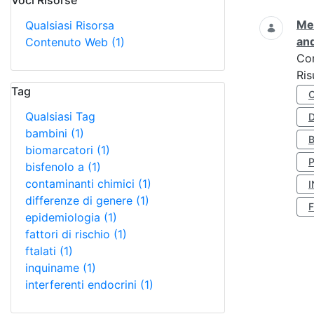
Voci Risorse
Ricerca
Met
Qualsiasi Risorsa
and
Contenuto Web
(1)
Co
Ris
Tag
Qualsiasi Tag
D
bambini
(1)
biomarcatori
(1)
bisfenolo a
(1)
contaminanti chimici
(1)
I
differenze di genere
(1)
epidemiologia
(1)
fattori di rischio
(1)
ftalati
(1)
inquiname
(1)
interferenti endocrini
(1)