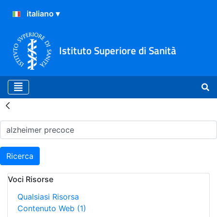
Istituto Superiore di Sanità
Risultati della Ricerca - H
Ricerca
Voci Risorse
Qualsiasi Risorsa
Contenuto Web
(1)