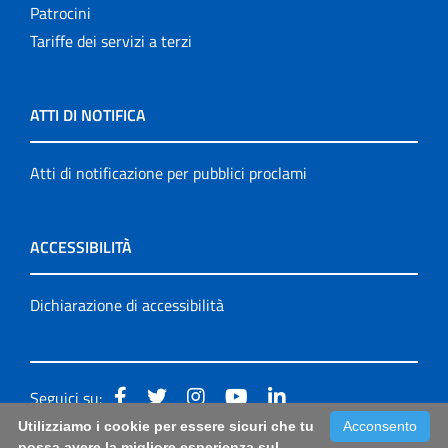
Patrocini
Tariffe dei servizi a terzi
ATTI DI NOTIFICA
Atti di notificazione per pubblici proclami
ACCESSIBILITÀ
Dichiarazione di accessibilità
Seguici su:
Utilizziamo i cookie per essere sicuri che tu
Acconsento
Accessibilità: form di segnalazione di prima istanza per
possa avere la migliore esperienza sul