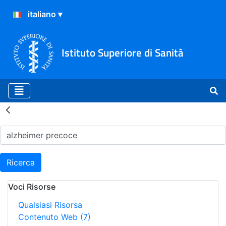
Istituto Superiore di Sanità
Risultati della Ricerca - H
Ricerca
Voci Risorse
Qualsiasi Risorsa
Contenuto Web
(7)