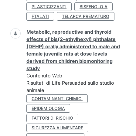
PLASTICIZZANTI
BISFENOLO A
FTALATI
TELARCA PREMATURO
Metabolic, reproductive and thyroid
effects of bis(2-ethylhexyl) phthalate
(DEHP) orally administered to male and
female juvenile rats at dose levels
derived from children biomonitoring
study
Contenuto Web
Risultati di Life Persuaded sullo studio
animale
CONTAMINANTI CHIMICI
EPIDEMIOLOGIA
FATTORI DI RISCHIO
SICUREZZA ALIMENTARE