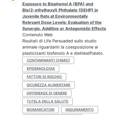
Exposure to Bisphenol A (BPA) and
Bis(2-ethylhexyl) Phthalate (DEHP) in
Juvenile Rats at Environmentally
Relevant Dose Levels: Evaluation of the
Synergic, Additive or Antagonistic Effects
Contenuto Web
Risultati di Life Persuaded sullo studio
animale riguardanti la coesposizione ai
plasticizanti bisfenolo A e dietilesilftalato.
CONTAMINANTI CHIMICI
EPIDEMIOLOGIA
FATTORI DI RISCHIO
SICUREZZA ALIMENTARE
DIFFERENZE DI GENERE
TUTELA DELLA SALUTE
BIOMARCATORI
INQUINAMENTO