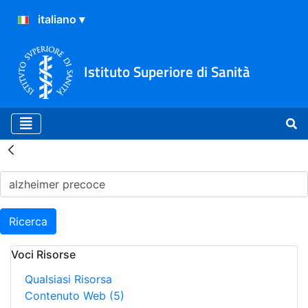
Istituto Superiore di Sanità
Risultati della Ricerca - H
Ricerca
Voci Risorse
Qualsiasi Risorsa
Contenuto Web
(5)