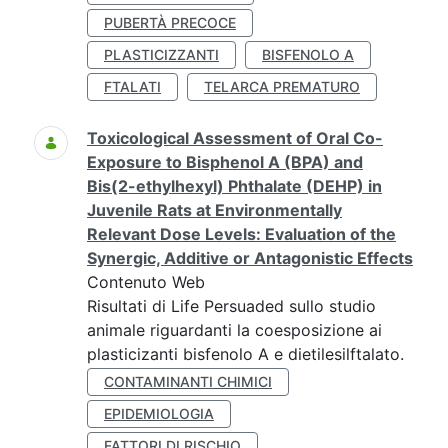
PUBERTÀ PRECOCE
PLASTICIZZANTI
BISFENOLO A
FTALATI
TELARCA PREMATURO
Toxicological Assessment of Oral Co-
Exposure to Bisphenol A (BPA) and
Bis(2-ethylhexyl) Phthalate (DEHP) in
Juvenile Rats at Environmentally
Relevant Dose Levels: Evaluation of the
Synergic, Additive or Antagonistic Effects
Contenuto Web
Risultati di Life Persuaded sullo studio
animale riguardanti la coesposizione ai
plasticizanti bisfenolo A e dietilesilftalato.
CONTAMINANTI CHIMICI
EPIDEMIOLOGIA
FATTORI DI RISCHIO